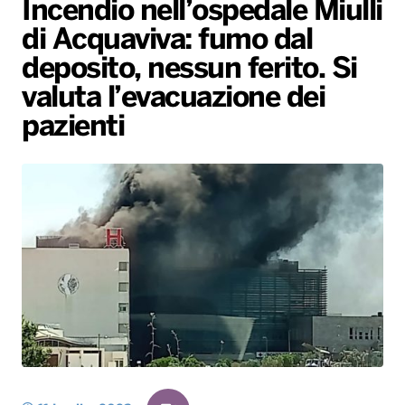
Incendio nell’ospedale Miulli
Gallery
Giochi&Concorsi
Locali
Playlist
Hit Dance
di Acquaviva: fumo dal
Radio Norba News TV
PALATOUR
Musica e Spettacolo
Notiziario
Generale
deposito, nessun ferito. Si
Voce al Bari
Sport
Interviste
Novità
valuta l’evacuazione dei
Battiti Live 2026
Radio Norba Consiglia
Oroscopo
pazienti
Leggerissime
Speciale Astrabilia 2026
Gallery