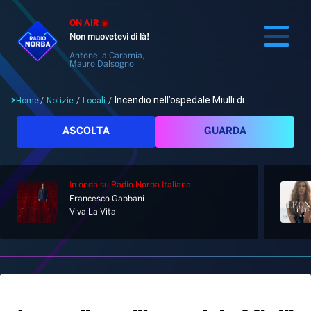
ON AIR
Non muovetevi di là!
Antonella Caramia,
Mauro Dalsogno
Incendio nell’ospedale Miulli di...
Home
/
Notizie
/
Locali
/
Cerca
ASCOLTA
GUARDA
In onda
su Radio Norba Italiana
Home
Francesco Gabbani
Viva La Vita
Radio
Notizie
Palinsesto
Pod&Play
Classifiche
Top News