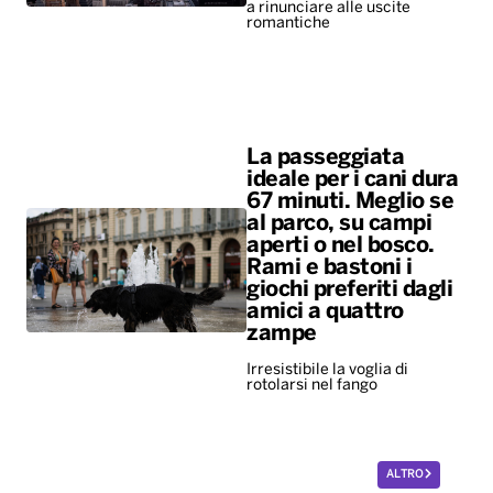
a rinunciare alle uscite
romantiche
La passeggiata
ideale per i cani dura
67 minuti. Meglio se
al parco, su campi
aperti o nel bosco.
Rami e bastoni i
giochi preferiti dagli
amici a quattro
zampe
Irresistibile la voglia di
rotolarsi nel fango
ALTRO