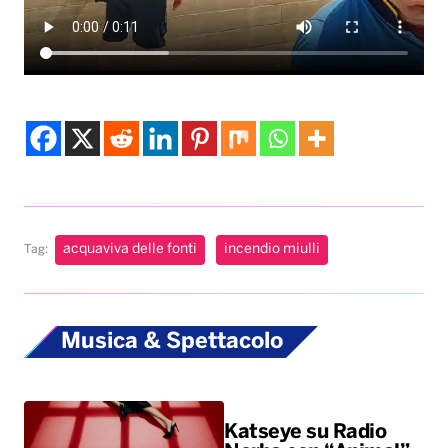
acquaviva delle fonti
incendio miulli
Tag:
Musica & Spettacolo
Katseye su Radio