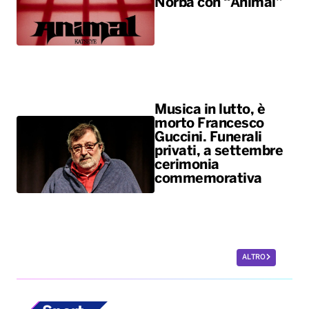
Norba con “Animal”
Musica in lutto, è
morto Francesco
Guccini. Funerali
privati, a settembre
cerimonia
commemorativa
ALTRO