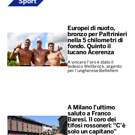
Sport
Europei di nuoto,
bronzo per Paltrinieri
nella 5 chilometri di
fondo. Quinto il
lucano Acerenza
A vincere l’oro è stato il
tedesco Wellbrock, argento
per l’ungherese Betlehem
A Milano l’ultimo
saluto a Franco
Baresi. Il coro dei
tifosi rossoneri: “C’è
solo un capitano”