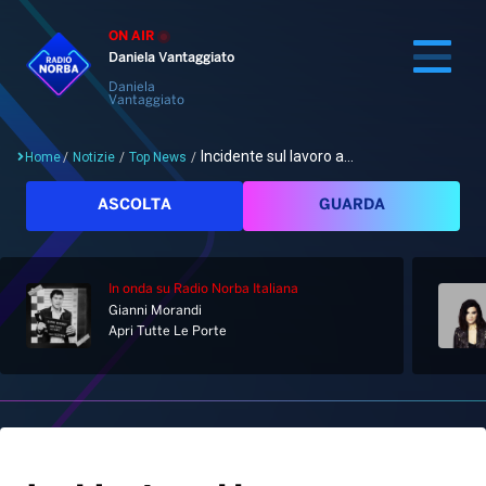
ON AIR
Daniela Vantaggiato
Daniela
Vantaggiato
Incidente sul lavoro a...
Home
/
Notizie
/
Top News
/
Cerca
ASCOLTA
GUARDA
In onda
su Radio Norba Italiana
Home
Gianni Morandi
Apri Tutte Le Porte
Radio
Notizie
Palinsesto
Pod&Play
Classifiche
Top News