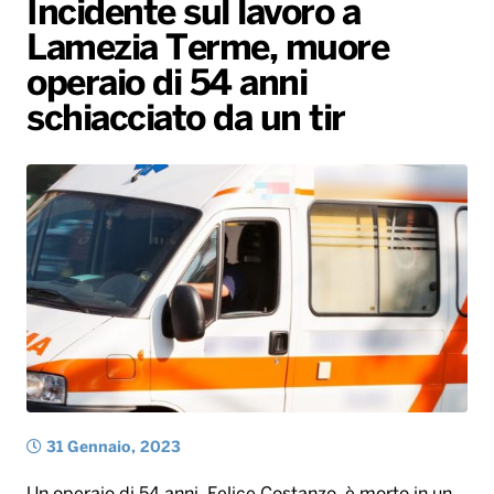
Incidente sul lavoro a
Gallery
Giochi&Concorsi
Locali
Playlist
Hit Dance
Lamezia Terme, muore
Radio Norba News TV
PALATOUR
Musica e Spettacolo
Notiziario
Generale
operaio di 54 anni
Voce al Bari
Sport
Interviste
Novità
schiacciato da un tir
Battiti Live 2026
Radio Norba Consiglia
Oroscopo
Leggerissime
Speciale Astrabilia 2026
Gallery
31 Gennaio, 2023