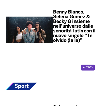
Benny Blanco,
Selena Gomez &
Becky G insieme
nell’universo dalle
sonorità latin con il
nuovo singolo “Te
olvido (la la)”
ALTRO
Sport