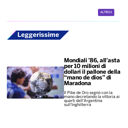
ALTRO
Leggerissime
Mondiali ’86, all’asta
per 10 milioni di
dollari il pallone della
“mano de dios” di
Maradona
Il Pibe de Oro segnò con la
mano decretando la vittoria ai
quarti dell'Argentina
sull'Inghilterra