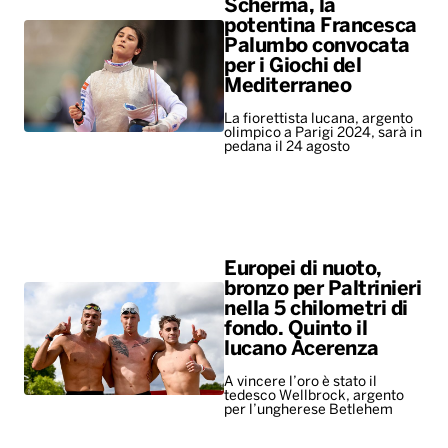
Scherma, la
potentina Francesca
Palumbo convocata
per i Giochi del
Mediterraneo
La fiorettista lucana, argento
olimpico a Parigi 2024, sarà in
pedana il 24 agosto
Europei di nuoto,
bronzo per Paltrinieri
nella 5 chilometri di
fondo. Quinto il
lucano Acerenza
A vincere l’oro è stato il
tedesco Wellbrock, argento
per l’ungherese Betlehem