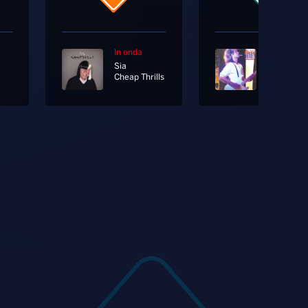
In onda
In onda
Sia
Eric Carm
Cheap Thrills