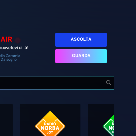
 AIR
ASCOLTA
uovetevi di là!
GUARDA
lla Caramia,
 Dalsogno