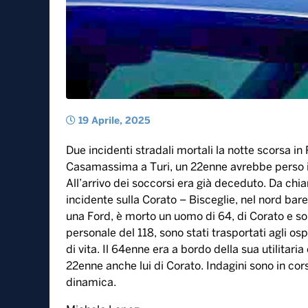
19 Aprile, 2025
Due incidenti stradali mortali la notte scorsa in
Casamassima a Turi, un 22enne avrebbe perso il c
All’arrivo dei soccorsi era già deceduto. Da chia
incidente sulla Corato – Bisceglie, nel nord bar
una Ford, è morto un uomo di 64, di Corato e son
personale del 118, sono stati trasportati agli os
di vita. Il 64enne era a bordo della sua utilitari
22enne anche lui di Corato. Indagini sono in cors
dinamica.