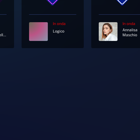
In onda
In onda
Annalisa
Logico
Live To Tell [Single Edit]
Maschio