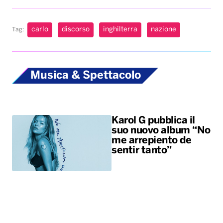
carlo
discorso
inghilterra
nazione
Tag:
Musica & Spettacolo
Karol G pubblica il
suo nuovo album “No
me arrepiento de
sentir tanto”