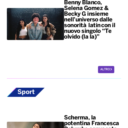
Benny Blanco,
Selena Gomez &
Becky G insieme
nell’universo dalle
sonorità latin con il
nuovo singolo “Te
olvido (la la)”
ALTRO
Sport
Scherma, la
potentina Francesca