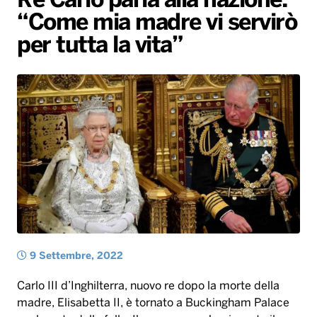
Re Carlo parla alla nazione:
“Come mia madre vi servirò
Radio Norba News TV
PALATOUR
Musica e Spettacolo
Notiziario
Generale
per tutta la vita”
Voce al Bari
Sport
Interviste
Novità
Battiti Live 2026
Radio Norba Consiglia
Oroscopo
Leggerissime
Speciale Astrabilia 2026
Gallery
9 Settembre, 2022
Carlo III d’Inghilterra, nuovo re dopo la morte della
madre, Elisabetta II, è tornato a Buckingham Palace