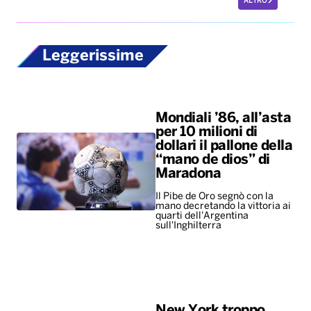
ALTRO
Leggerissime
Mondiali ’86, all’asta
per 10 milioni di
dollari il pallone della
“mano de dios” di
Maradona
Il Pibe de Oro segnò con la
mano decretando la vittoria ai
quarti dell'Argentina
sull'Inghilterra
New York troppo