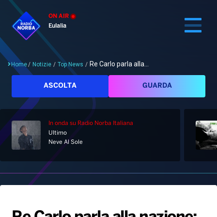
ON AIR
Eulalia
Re Carlo parla alla...
Home
/
Notizie
/
Top News
/
Cerca
ASCOLTA
GUARDA
In onda
su Radio Norba Italiana
Home
Ultimo
Neve Al Sole
Radio
Notizie
Palinsesto
Pod&Play
Classifiche
Top News
Gallery
Giochi&Concorsi
Locali
Playlist
Hit Dance