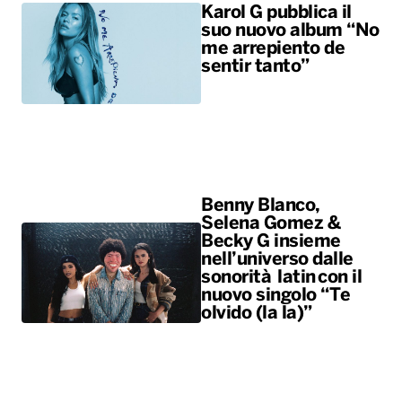
Karol G pubblica il
suo nuovo album “No
me arrepiento de
sentir tanto”
Benny Blanco,
Selena Gomez &
Becky G insieme
nell’universo dalle
sonorità latin con il
nuovo singolo “Te
olvido (la la)”