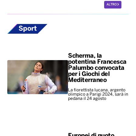
ALTRO
Sport
Scherma, la
potentina Francesca
Palumbo convocata
per i Giochi del
Mediterraneo
La fiorettista lucana, argento
olimpico a Parigi 2024, sarà in
pedana il 24 agosto
Europei di nuoto,