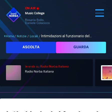
ON AIR
Music College
Rosaria Rollo,
Daniele Colacicco
Intimidazioni al funzionario del...
Home
/
Notizie
/
Locali
/
Cerca
ASCOLTA
GUARDA
In onda
su Radio Norba Italiana
Home
Radio Norba Italiana
Radio
Notizie
Palinsesto
Pod&Play
Classifiche
Top News