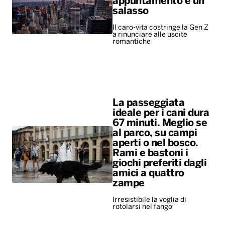
appuntamento è un
salasso
Il caro-vita costringe la Gen Z
a rinunciare alle uscite
romantiche
La passeggiata
ideale per i cani dura
67 minuti. Meglio se
al parco, su campi
aperti o nel bosco.
Rami e bastoni i
giochi preferiti dagli
amici a quattro
zampe
Irresistibile la voglia di
rotolarsi nel fango