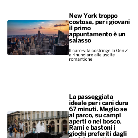
New York troppo
costosa, per i giovani
il primo
appuntamento è un
salasso
Il caro-vita costringe la Gen Z
a rinunciare alle uscite
romantiche
La passeggiata
ideale per i cani dura
67 minuti. Meglio se
al parco, su campi
aperti o nel bosco.
Rami e bastoni i
giochi preferiti dagli