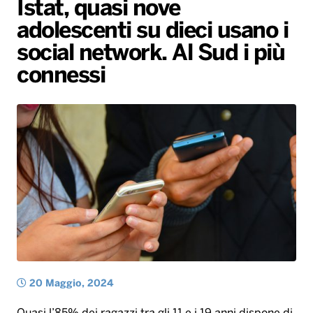
Istat, quasi nove
Gallery
Giochi&Concorsi
Locali
Playlist
Hit Dance
adolescenti su dieci usano i
Radio Norba News TV
PALATOUR
Musica e Spettacolo
Notiziario
Generale
social network. Al Sud i più
Voce al Bari
Sport
Interviste
Novità
connessi
Battiti Live 2026
Radio Norba Consiglia
Oroscopo
Leggerissime
Speciale Astrabilia 2026
Gallery
20 Maggio, 2024