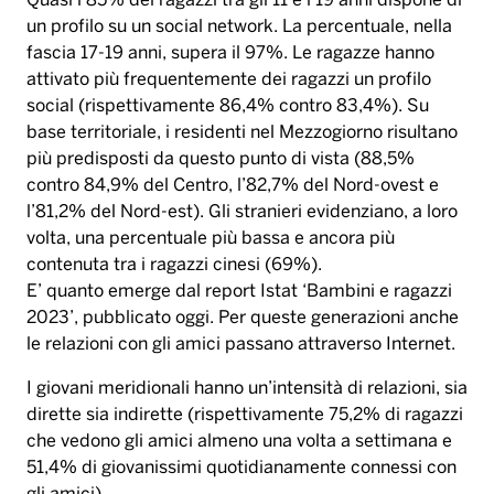
Quasi l’85% dei ragazzi tra gli 11 e i 19 anni dispone di
un profilo su un social network. La percentuale, nella
fascia 17-19 anni, supera il 97%. Le ragazze hanno
attivato più frequentemente dei ragazzi un profilo
social (rispettivamente 86,4% contro 83,4%). Su
base territoriale, i residenti nel Mezzogiorno risultano
più predisposti da questo punto di vista (88,5%
contro 84,9% del Centro, l’82,7% del Nord-ovest e
l’81,2% del Nord-est). Gli stranieri evidenziano, a loro
volta, una percentuale più bassa e ancora più
contenuta tra i ragazzi cinesi (69%).
E’ quanto emerge dal report Istat ‘Bambini e ragazzi
2023’, pubblicato oggi. Per queste generazioni anche
le relazioni con gli amici passano attraverso Internet.
I giovani meridionali hanno un’intensità di relazioni, sia
dirette sia indirette (rispettivamente 75,2% di ragazzi
che vedono gli amici almeno una volta a settimana e
51,4% di giovanissimi quotidianamente connessi con