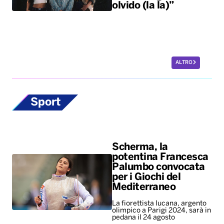
olvido (la la)”
ALTRO
Sport
Scherma, la
potentina Francesca
Palumbo convocata
per i Giochi del
Mediterraneo
La fiorettista lucana, argento
olimpico a Parigi 2024, sarà in
pedana il 24 agosto