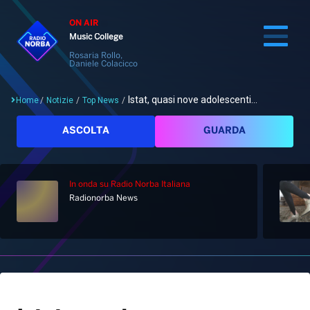
ON AIR
Music College
Rosaria Rollo,
Daniele Colacicco
Istat, quasi nove adolescenti...
Home
/
Notizie
/
Top News
/
Cerca
ASCOLTA
GUARDA
In onda
su Radio Norba Italiana
Home
Radionorba News
Radio
Notizie
Palinsesto
Pod&Play
Classifiche
Top News