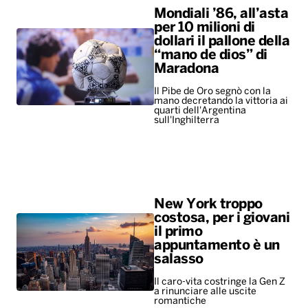
Mondiali ’86, all’asta
per 10 milioni di
dollari il pallone della
“mano de dios” di
Maradona
Il Pibe de Oro segnò con la
mano decretando la vittoria ai
quarti dell'Argentina
sull'Inghilterra
New York troppo
costosa, per i giovani
il primo
appuntamento è un
salasso
Il caro-vita costringe la Gen Z
a rinunciare alle uscite
romantiche