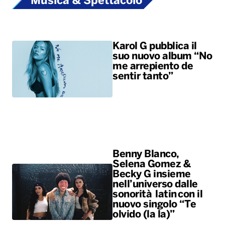
Musica & Spettacolo
Karol G pubblica il
suo nuovo album “No
me arrepiento de
sentir tanto”
Benny Blanco,
Selena Gomez &
Becky G insieme
nell’universo dalle
sonorità latin con il
nuovo singolo “Te
olvido (la la)”