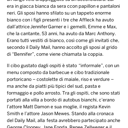
era in giacca bianca da sera ccon papillon e pantaloni
neri. Gli sposi hanno sfilato su un tappeto enorme
bianco con i figli presenti i tre che Affleck ha avuto
dall’attrice Jennifer Garner e i gemelli, Emme e Max,
che la cantante, 53 anni, ha avuto da Marc Anthony.
Erano tutti vestiti di bianco, così come gli invitati che,
secondo il Daily Mail, hanno accolto gli sposi al grido
di “Bennifer”, come viene chiamata la coppia.
Il cibo gustato dagli ospiti è stato “informale”, con un
menu composto da barbecue e cibo tradizionale
portoricano – costolette di maiale, riso e verdure –
ma anche da piatti più tipici del sud, pasta e
formaggio e pollo arrosto. Tra gli ospiti, che sono stati
portati alla villa a bordo di autobus bianchi, c’erano
l’attore Matt Damon e sua moglie, il regista Kevin
Smith e l’attore Jason Mewes. Stando alla cronaca
del Daily Mail, alla festa avrebbero partecipato anche
George Clooney, Jane Fonda, Renee Zellweger e il