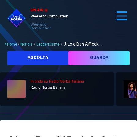
ON AIR
Weekend Compilation
Weekend
Compilation
J-Lo e Ben Affleck,...
Home
/
Notizie
/
Leggerissime
/
Cerca
ASCOLTA
GUARDA
In onda
su Radio Norba Italiana
Home
Radio Norba Italiana
Radio
Notizie
Palinsesto
Pod&Play
Classifiche
Top News