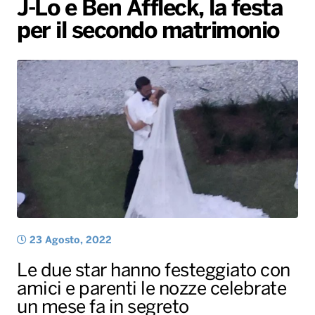
J-Lo e Ben Affleck, la festa
Gallery
Giochi&Concorsi
Locali
Playlist
Hit Dance
per il secondo matrimonio
Radio Norba News TV
PALATOUR
Musica e Spettacolo
Notiziario
Generale
Voce al Bari
Sport
Interviste
Novità
Battiti Live 2026
Radio Norba Consiglia
Oroscopo
Leggerissime
Speciale Astrabilia 2026
Gallery
23 Agosto, 2022
Le due star hanno festeggiato con
amici e parenti le nozze celebrate
un mese fa in segreto