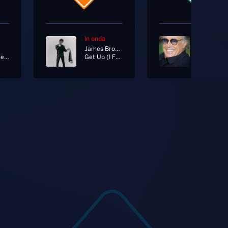
In onda
In onda
James Brown
Training Season
Get Up (I Feel Like Being A Sex Machine)