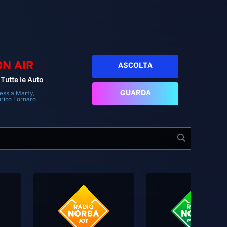
ON AIR
ASCOLTA
 Tutte le Auto
GUARDA
essia Marty,
rico Fornaro