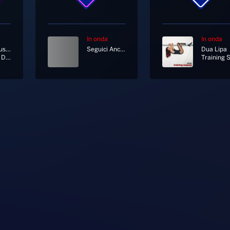
In onda
In onda
Laura Pausini
Seguici Anche In Diretta Tv Al Canale 11 E 730 Di Sky
Dua Lipa
E Ritorno Da Te