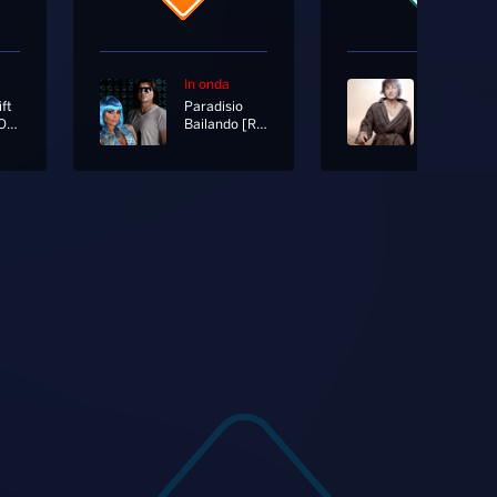
In onda
In onda
ft
Paradisio
The Fate Of Ophelia
Bailando [Radio Version]
Io