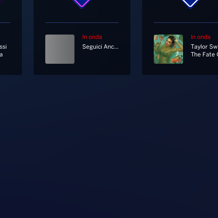
In onda
In onda
ssi
Seguici Anche In Diretta Tv Al Canale 11 E 730 Di Sky
Taylor Swi
a