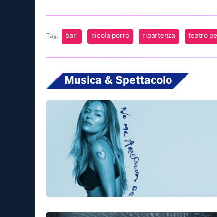
bari
nicola porro
ripartenza
teatro pe
Tag:
Musica & Spettacolo