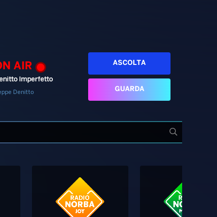
ASCOLTA
ON AIR
enitto Imperfetto
GUARDA
eppe Denitto