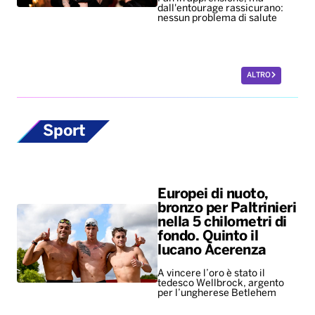
dall'entourage rassicurano:
nessun problema di salute
ALTRO
Sport
Europei di nuoto,
bronzo per Paltrinieri
nella 5 chilometri di
fondo. Quinto il
lucano Acerenza
A vincere l’oro è stato il
tedesco Wellbrock, argento
per l’ungherese Betlehem