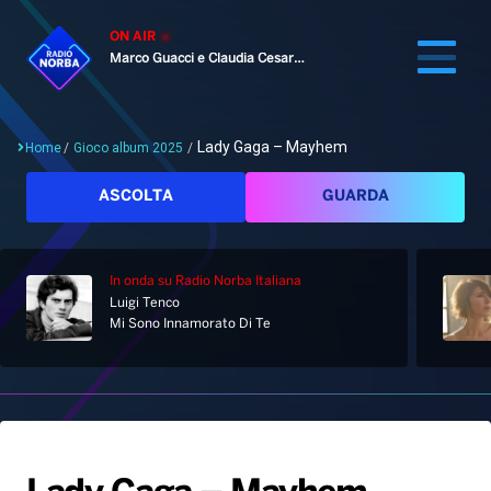
ON AIR
Marco Guacci e Claudia Cesaroni
Lady Gaga – Mayhem
Home
/
Gioco album 2025
/
Cerca
ASCOLTA
GUARDA
In onda
su Radio Norba Italiana
Home
Luigi Tenco
Mi Sono Innamorato Di Te
Radio
Notizie
Palinsesto
Pod&Play
Classifiche
Top News
Gallery
Giochi&Concorsi
Locali
Playlist
Hit Dance