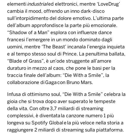
elementi
industrial
ed elettronici, mentre ‘LoveDrug’
cambia il mood, offrendo un inno dark-disco
sull’intorpidimento del dolore emotivo. L’ultima parte
dell’album approfondisce la parte più emozionale.
“Shadow of a Man” esplora con influenze dance
francesi l’emergere in un mondo dominato dagli
uomini, mentre ‘The Beast’ incanala l’energia inquieta
e al tempo stesso soul di Prince. La penultima ballata,
“Blade of Grass”, è un’ode struggente all’amore
duraturo in mezzo al caos, che pone le basi per la
traccia finale dell’album: “Die With a Smile”, la
collaborazione di Gaga con Bruno Mars.
Infusa di ottimismo soul, “Die With a Smile” celebra la
gioia che si trova dopo aver superato le tempeste
della vita. Con oltre 3,7 miliardi di streaming
complessivi, è diventata la canzone numero 1 più
longeva su Spotify Global e la più veloce nella storia a
raggiungere 2 miliardi di streaming sulla piattaforma.