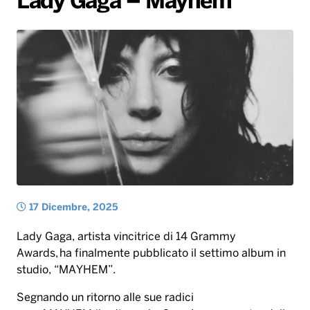
Lady Gaga – Mayhem
Radio Norba News TV
PALATOUR
Musica e Spettacolo
Notiziario
Generale
Voce al Bari
Sport
Interviste
Novità
Battiti Live 2026
Radio Norba Consiglia
Oroscopo
Leggerissime
Speciale Astrabilia 2026
Gallery
17 Dicembre, 2025
Lady Gaga, artista vincitrice di 14 Grammy
Awards, ha finalmente pubblicato il settimo album in
studio, “MAYHEM”.
Segnando un ritorno alle sue radici