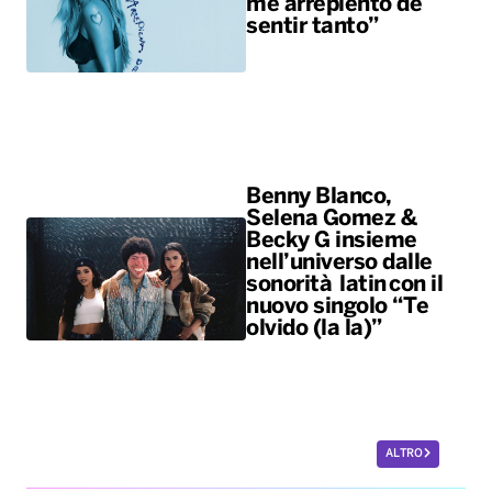
me arrepiento de
sentir tanto”
Benny Blanco,
Selena Gomez &
Becky G insieme
nell’universo dalle
sonorità latin con il
nuovo singolo “Te
olvido (la la)”
ALTRO