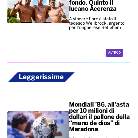
fondo. Quinto il
lucano Acerenza
A vincere l’oro è stato il
tedesco Wellbrock, argento
per l’ungherese Betlehem
ALTRO
Leggerissime
Mondiali ’86, all’asta
per 10 milioni di
dollari il pallone della
“mano de dios” di
Maradona