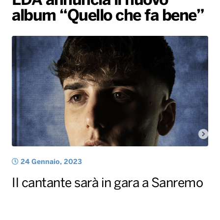
LDA annuncia il nuovo
album “Quello che fa bene”
Radio Norba News TV
PALATOUR
Musica e Spettacolo
Notiziario
Generale
Voce al Bari
Sport
Interviste
Novità
Battiti Live 2026
Radio Norba Consiglia
Oroscopo
Leggerissime
Speciale Astrabilia 2026
Gallery
24 Gennaio, 2023
Il cantante sarà in gara a Sanremo