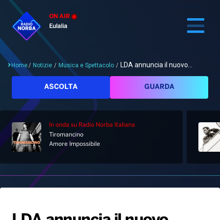
ON AIR
Eulalia
LDA annuncia il nuovo...
Home
/
Notizie
/
Musica e Spettacolo
/
Cerca
ASCOLTA
GUARDA
In onda
su Radio Norba Italiana
Home
Tiromancino
Amore Impossibile
Radio
Notizie
Palinsesto
Pod&Play
Classifiche
Top News
Gallery
Giochi&Concorsi
Locali
Playlist
Hit Dance