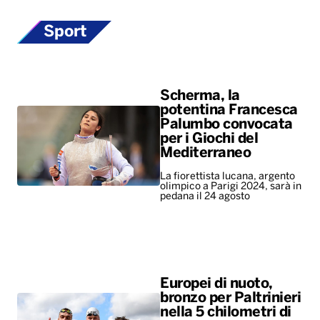
Sport
Scherma, la
potentina Francesca
Palumbo convocata
per i Giochi del
Mediterraneo
La fiorettista lucana, argento
olimpico a Parigi 2024, sarà in
pedana il 24 agosto
Europei di nuoto,
bronzo per Paltrinieri
nella 5 chilometri di