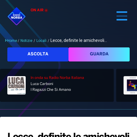
ON AIR
Lecce, definite le amichevoli...
Home
/
Notizie
/
Locali
/
Cerca
ASCOLTA
GUARDA
In onda
su Radio Norba Italiana
Home
Luca Carboni
I Ragazzi Che Si Amano
Radio
Notizie
Palinsesto
Pod&Play
Classifiche
Top News
Gallery
Giochi&Concorsi
Locali
Playlist
Hit Dance