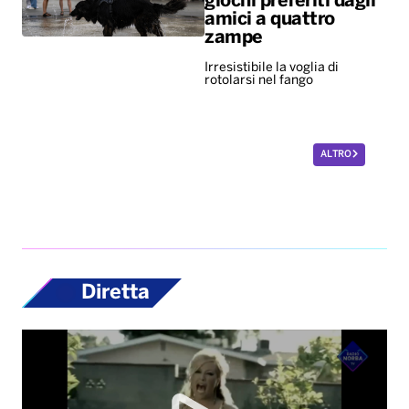
giochi preferiti dagli
amici a quattro
zampe
Irresistibile la voglia di
rotolarsi nel fango
ALTRO
Diretta