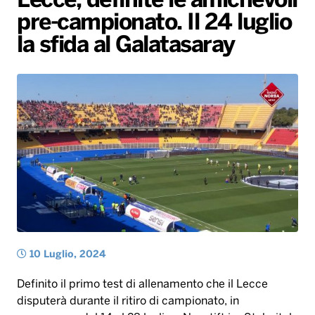
Lecce, definite le amichevoli
pre-campionato. Il 24 luglio
Radio Norba News TV
PALATOUR
Musica e Spettacolo
Notiziario
Generale
la sfida al Galatasaray
Voce al Bari
Sport
Interviste
Novità
Battiti Live 2026
Radio Norba Consiglia
Oroscopo
Leggerissime
Speciale Astrabilia 2026
Gallery
10 Luglio, 2024
Definito il primo test di allenamento che il Lecce
disputerà durante il ritiro di campionato, in