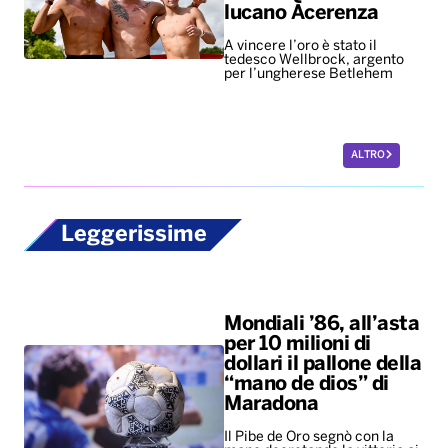
lucano Acerenza
A vincere l’oro è stato il
tedesco Wellbrock, argento
per l’ungherese Betlehem
ALTRO
Leggerissime
Mondiali ’86, all’asta
per 10 milioni di
dollari il pallone della
“mano de dios” di
Maradona
Il Pibe de Oro segnò con la