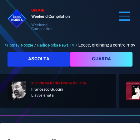
ON AIR
Weekend Compilation
Weekend
Compilation
Lecce, ordinanza contro movida
Home
/
Notizie
/
Radio Norba News TV
/
Cerca
ASCOLTA
GUARDA
In onda
su Radio Norba Italiana
Home
Francesco Guccini
L'avvelenata
Radio
Notizie
Palinsesto
Pod&Play
Classifiche
Top News