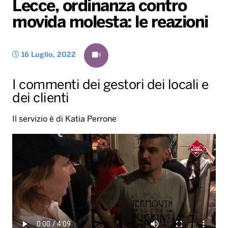
Lecce, ordinanza contro
Gallery
Giochi&Concorsi
Locali
Playlist
Hit Dance
movida molesta: le reazioni
Radio Norba News TV
PALATOUR
Musica e Spettacolo
Notiziario
Generale
Voce al Bari
Sport
Interviste
Novità
16 Luglio, 2022
Battiti Live 2026
Radio Norba Consiglia
Oroscopo
I commenti dei gestori dei locali e
Leggerissime
Speciale Astrabilia 2026
Gallery
dei clienti
Il servizio è di Katia Perrone