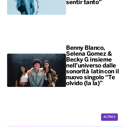
sentir tanto”
Benny Blanco,
Selena Gomez &
Becky G insieme
nell’universo dalle
sonorità latin con il
nuovo singolo “Te
olvido (la la)”
ALTRO