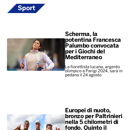
Sport
Scherma, la
potentina Francesca
Palumbo convocata
per i Giochi del
Mediterraneo
La fiorettista lucana, argento
olimpico a Parigi 2024, sarà in
pedana il 24 agosto
Europei di nuoto,
bronzo per Paltrinieri
nella 5 chilometri di
fondo. Quinto il