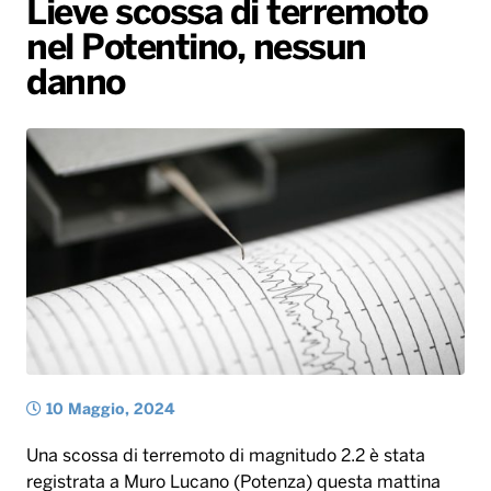
Lieve scossa di terremoto
Gallery
Giochi&Concorsi
Locali
Playlist
Hit Dance
nel Potentino, nessun
Radio Norba News TV
PALATOUR
Musica e Spettacolo
Notiziario
Generale
danno
Voce al Bari
Sport
Interviste
Novità
Battiti Live 2026
Radio Norba Consiglia
Oroscopo
Leggerissime
Speciale Astrabilia 2026
Gallery
10 Maggio, 2024
Una scossa di terremoto di magnitudo 2.2 è stata
registrata a Muro Lucano (Potenza) questa mattina