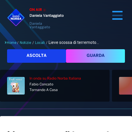
ON AIR
Daniela Vantaggiato
Daniela
Vantaggiato
Lieve scossa di terremoto...
Home
/
Notizie
/
Locali
/
Cerca
ASCOLTA
GUARDA
In onda
su Radio Norba Italiana
Home
Fabio Concato
Tornando A Casa
Radio
Notizie
Palinsesto
Pod&Play
Classifiche
Top News