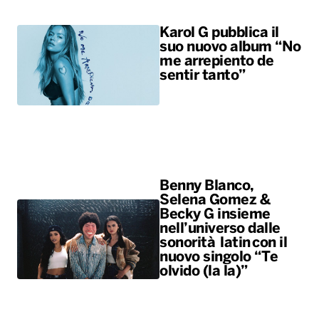
Karol G pubblica il
suo nuovo album “No
me arrepiento de
sentir tanto”
Benny Blanco,
Selena Gomez &
Becky G insieme
nell’universo dalle
sonorità latin con il
nuovo singolo “Te
olvido (la la)”