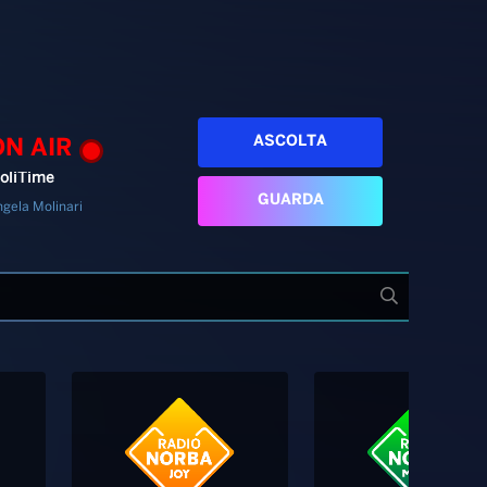
ASCOLTA
ON AIR
oliTime
GUARDA
gela Molinari