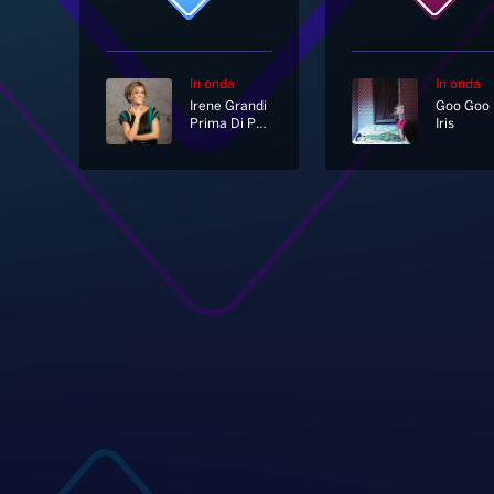
In onda
In onda
Irene Grandi
Prima Di Partire Per Un Lungo Viaggio
Iris