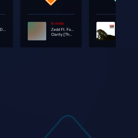
In onda
In onda
Piotta Ft. Davide Toffolo
Zedd Ft. Foxes
Clarity [The Antidote Live
Dolce Itali