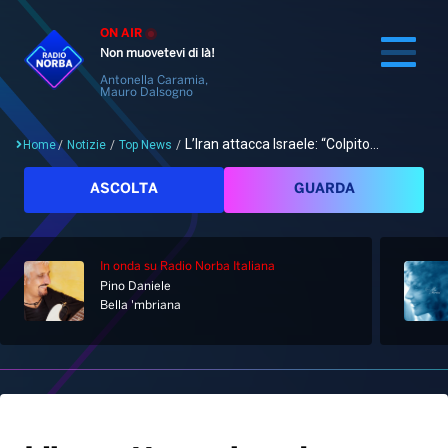
ON AIR
Non muovetevi di là!
Antonella Caramia,
Mauro Dalsogno
L’Iran attacca Israele: “Colpito...
Home
/
Notizie
/
Top News
/
Cerca
ASCOLTA
GUARDA
In onda
su Radio Norba Italiana
Home
Pino Daniele
Bella 'mbriana
Radio
Notizie
Palinsesto
Pod&Play
Classifiche
Top News