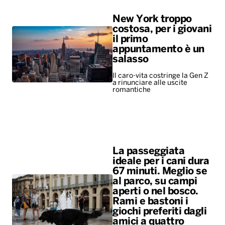
New York troppo
costosa, per i giovani
il primo
appuntamento è un
salasso
Il caro-vita costringe la Gen Z
a rinunciare alle uscite
romantiche
La passeggiata
ideale per i cani dura
67 minuti. Meglio se
al parco, su campi
aperti o nel bosco.
Rami e bastoni i
giochi preferiti dagli
amici a quattro