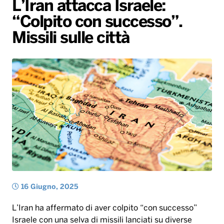
L’Iran attacca Israele:
Gallery
Giochi&Concorsi
Locali
Playlist
Hit Dance
“Colpito con successo”.
Radio Norba News TV
PALATOUR
Musica e Spettacolo
Notiziario
Generale
Missili sulle città
Voce al Bari
Sport
Interviste
Novità
Battiti Live 2026
Radio Norba Consiglia
Oroscopo
Leggerissime
Speciale Astrabilia 2026
Gallery
16 Giugno, 2025
L’Iran ha affermato di aver colpito “con successo”
Israele con una selva di missili lanciati su diverse