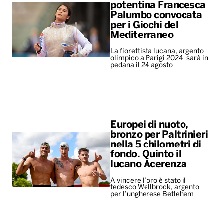
potentina Francesca
Palumbo convocata
per i Giochi del
Mediterraneo
La fiorettista lucana, argento
olimpico a Parigi 2024, sarà in
pedana il 24 agosto
Europei di nuoto,
bronzo per Paltrinieri
nella 5 chilometri di
fondo. Quinto il
lucano Acerenza
A vincere l’oro è stato il
tedesco Wellbrock, argento
per l’ungherese Betlehem