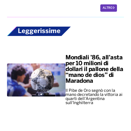
ALTRO
Leggerissime
Mondiali ’86, all’asta
per 10 milioni di
dollari il pallone della
“mano de dios” di
Maradona
Il Pibe de Oro segnò con la
mano decretando la vittoria ai
quarti dell'Argentina
sull'Inghilterra