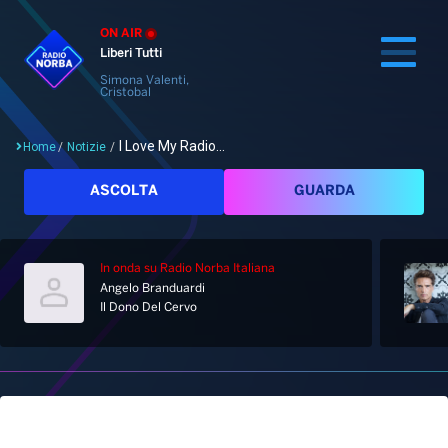
ON AIR
Liberi Tutti
Simona Valenti,
Cristobal
I Love My Radio...
Home
/
Notizie
/
Cerca
ASCOLTA
GUARDA
In onda
su Radio Norba Italiana
Home
Angelo Branduardi
Il Dono Del Cervo
Radio
Notizie
Palinsesto
Pod&Play
Classifiche
Top News