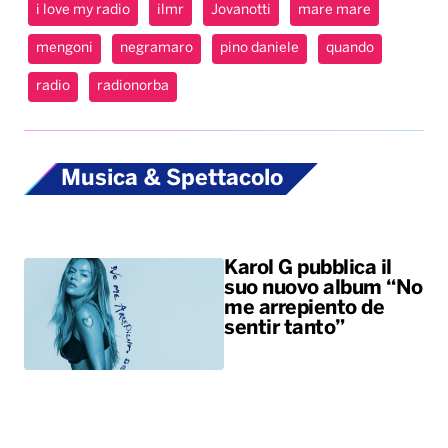
i love my radio
ilmr
Jovanotti
mare mare
mengoni
negramaro
pino daniele
quando
radio
radionorba
Musica & Spettacolo
Karol G pubblica il
suo nuovo album “No
me arrepiento de
sentir tanto”