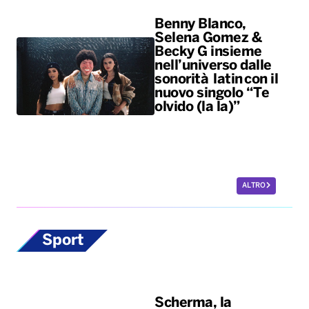
Benny Blanco,
Selena Gomez &
Becky G insieme
nell’universo dalle
sonorità latin con il
nuovo singolo “Te
olvido (la la)”
ALTRO
Sport
Scherma, la