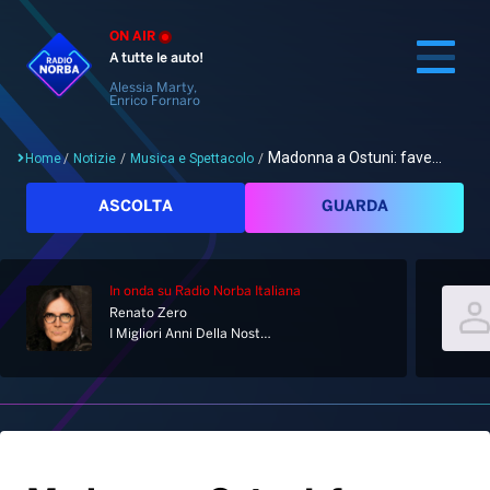
ON AIR
A tutte le auto!
Alessia Marty,
Enrico Fornaro
Madonna a Ostuni: fave...
Home
/
Notizie
/
Musica e Spettacolo
/
Cerca
ASCOLTA
GUARDA
In onda
su Radio Norba Italiana
Home
Renato Zero
I Migliori Anni Della Nostra Vita
Radio
Notizie
Palinsesto
Pod&Play
Classifiche
Top News