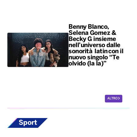
Benny Blanco,
Selena Gomez &
Becky G insieme
nell’universo dalle
sonorità latin con il
nuovo singolo “Te
olvido (la la)”
ALTRO
Sport