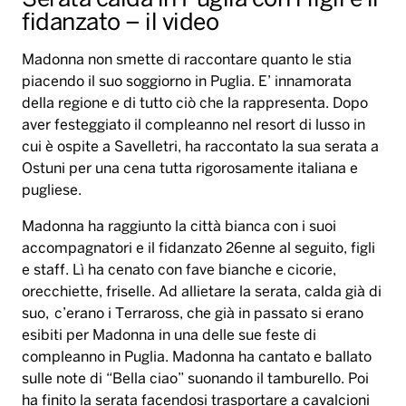
Serata calda in Puglia con i figli e il
fidanzato – il video
Madonna non smette di raccontare quanto le stia
piacendo il suo soggiorno in Puglia. E’ innamorata
della regione e di tutto ciò che la rappresenta. Dopo
aver festeggiato il compleanno nel resort di lusso in
cui è ospite a Savelletri, ha raccontato la sua serata a
Ostuni per una cena tutta rigorosamente italiana e
pugliese.
Madonna ha raggiunto la città bianca con i suoi
accompagnatori e il fidanzato 26enne al seguito, figli
e staff. Lì ha cenato con fave bianche e cicorie,
orecchiette, friselle. Ad allietare la serata, calda già di
suo, c’erano i Terraross, che già in passato si erano
esibiti per Madonna in una delle sue feste di
compleanno in Puglia. Madonna ha cantato e ballato
sulle note di “Bella ciao” suonando il tamburello. Poi
ha finito la serata facendosi trasportare a cavalcioni