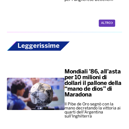
ALTRO
Leggerissime
Mondiali ’86, all’asta
per 10 milioni di
dollari il pallone della
“mano de dios” di
Maradona
Il Pibe de Oro segnò con la
mano decretando la vittoria ai
quarti dell'Argentina
sull'Inghilterra