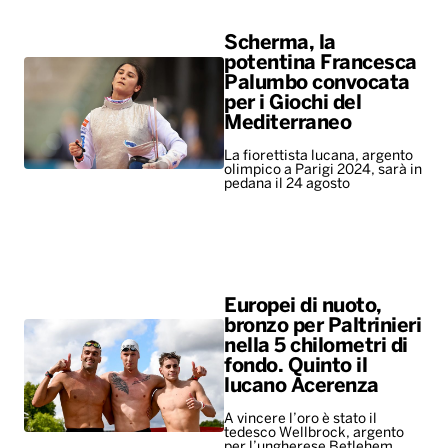
Scherma, la
potentina Francesca
Palumbo convocata
per i Giochi del
Mediterraneo
La fiorettista lucana, argento
olimpico a Parigi 2024, sarà in
pedana il 24 agosto
Europei di nuoto,
bronzo per Paltrinieri
nella 5 chilometri di
fondo. Quinto il
lucano Acerenza
A vincere l’oro è stato il
tedesco Wellbrock, argento
per l’ungherese Betlehem