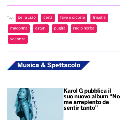
bella ciao
cena
fave e cicorie
friselle
Tag:
madonna
ostuni
puglia
radio norba
vacanza
Musica & Spettacolo
Karol G pubblica il
suo nuovo album “No
me arrepiento de
sentir tanto”