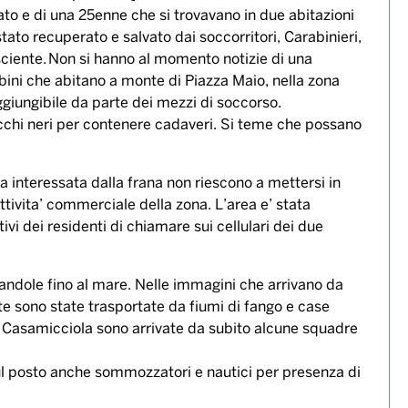
sola di Ischia, dopo la frana che all’alba dalla parte
 piazza Anna De Felice. Un uomo di 64 anni, inizialmente
rosso in ospedale. Quattro sono stati identificati in una
o e di una 25enne che si trovavano in due abitazioni
tato recuperato e salvato dai soccorritori, Carabinieri,
osciente. Non si hanno al momento notizie di una
ni che abitano a monte di Piazza Maio, nella zona
ggiungibile da parte dei mezzi di soccorso.
acchi neri per contenere cadaveri. Si teme che possano