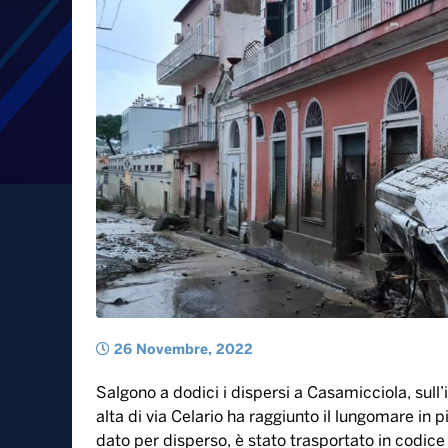
Maltempo, frana a Ischia.
un neonato