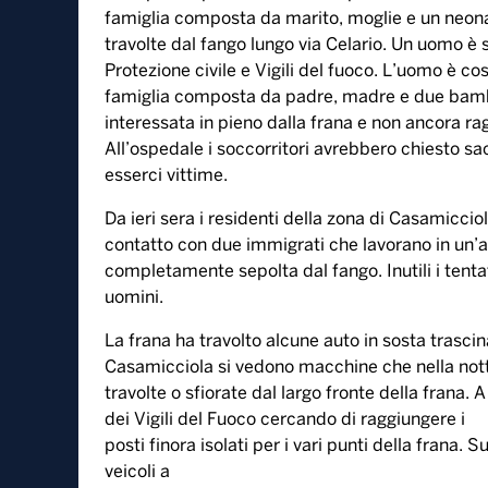
26 Novembre, 2022
Salgono a dodici i dispersi a Casamicciola, sull’i
alta di via Celario ha raggiunto il lungomare in
dato per disperso, è stato trasportato in codice 
famiglia composta da marito, moglie e un neonat
travolte dal fango lungo via Celario. Un uomo è s
Protezione civile e Vigili del fuoco. L’uomo è c
famiglia composta da padre, madre e due bambi
interessata in pieno dalla frana e non ancora ra
All’ospedale i soccorritori avrebbero chiesto s
esserci vittime.