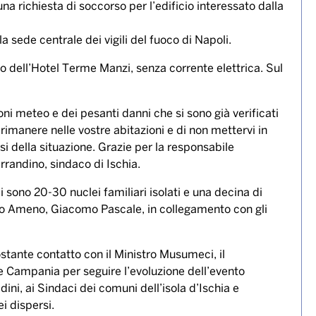
la interessata dalla frana non riescono a mettersi in
tivita’ commerciale della zona. L’area e’ stata
ivi dei residenti di chiamare sui cellulari dei due
nandole fino al mare. Nelle immagini che arrivano da
e sono state trasportate da fiumi di fango e case
. A Casamicciola sono arrivate da subito alcune squadre
. Sul posto anche sommozzatori e nautici per presenza di
una richiesta di soccorso per l’edificio interessato dalla
a sede centrale dei vigili del fuoco di Napoli.
o dell’Hotel Terme Manzi, senza corrente elettrica. Sul
ni meteo e dei pesanti danni che si sono già verificati