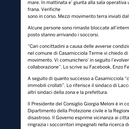
Da ieri sera i residenti della zona di Casamiccio
contatto con due immigrati che lavorano in un’at
completamente sepolta dal fango. Inutili i tentat
uomini.
La frana ha travolto alcune auto in sosta trasci
Casamicciola si vedono macchine che nella nott
travolte o sfiorate dal largo fronte della frana
dei Vigili del Fuoco cercando di raggiungere i
posti finora isolati per i vari punti della frana
veicoli a
mare. In mattinata e’ giunta alla sala operativa 
frana. Verifiche
sono in corso. Mezzi movimento terra inviati dall
Alcune persone sono rimaste bloccate all’intern
posto stanno arrivando i soccorsi.
“Cari concittadini a causa delle avverse condizio