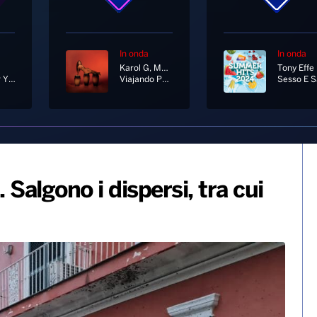
In onda
In onda
Karol G, Manu Chao
Crazy For You
Viajando Por El Mundo