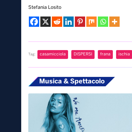
nel comune di Casamicciola Terme vi chiedo di r
movimento. Vi comunichero’ in seguito l’evolvers
collaborazione”. Lo scrive su Facebook, Enzo Fe
A seguito di quanto successo a Casamicciola “ci 
immobili crollati”. Lo riferisce il sindaco di L
altri sindaci della zona e la prefettura.
Il Presidente del Consiglio Giorgia Meloni è in c
Dipartimento della Protezione civile e la Regio
disastroso. Il Governo esprime vicinanza ai citta
ringrazia i soccorritori impegnati nella ricerca d
Stefania Losito