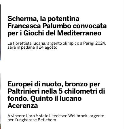
dalle sonorità latin con il nuovo
singolo “Te olvido (la la)”
ALTRO
Scherma, la potentina
Francesca Palumbo convocata
per i Giochi del Mediterraneo
La fiorettista lucana, argento olimpico a Parigi 2024,
sarà in pedana il 24 agosto