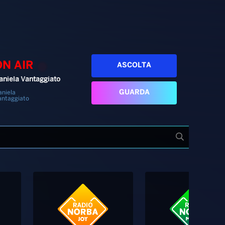
ON AIR
ASCOLTA
aniela Vantaggiato
GUARDA
aniela
antaggiato