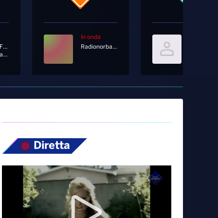
In onda
In onda
Tony Effe Ft. Gaia
Radionorba News
Toploader
Sesso E Samba