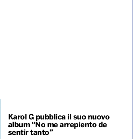
imanere nelle vostre abitazioni e di non mettervi in
i della situazione. Grazie per la responsabile
rrandino, sindaco di Ischia.
sono 20-30 nuclei familiari isolati e una decina di
acco Ameno, Giacomo Pascale, in collegamento con gli
ostante contatto con il Ministro Musumeci, il
ne Campania per seguire l’evoluzione dell’evento
dini, ai Sindaci dei comuni dell’isola d’Ischia e
ei dispersi.