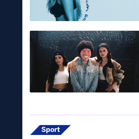
casamicciola
DISPERSI
frana
ischia
Tag:
Musica & Spettacolo