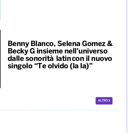
Karol G pubblica il suo nuovo
album “No me arrepiento de
sentir tanto”
Benny Blanco, Selena Gomez &
Becky G insieme nell’universo