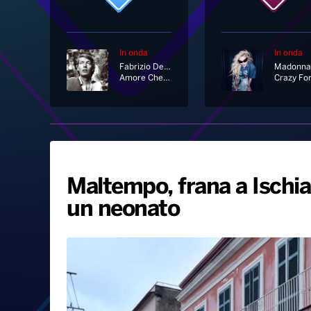
In onda
In onda
Fabrizio De André
Madonna
Amore Che Vieni Amore Che Vai