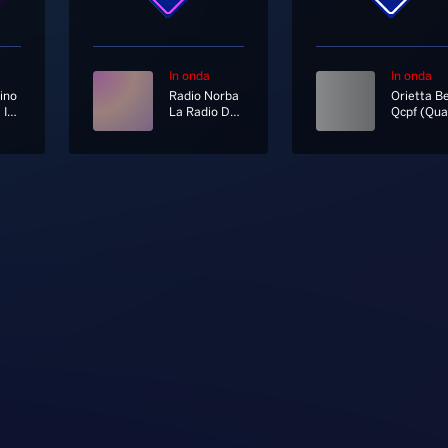
In onda
In onda
ino
Radio Norba
Per Me E' Importante
La Radio Del Sud