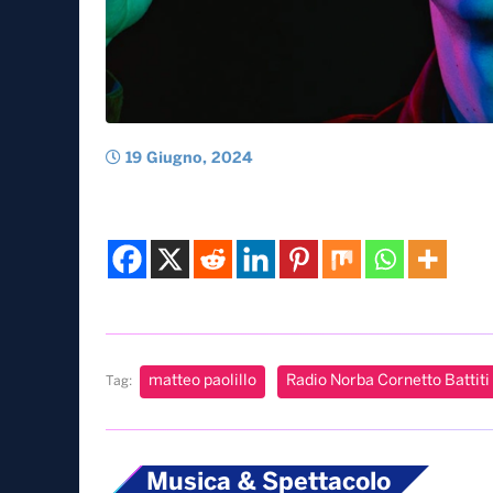
19 Giugno, 2024
matteo paolillo
Radio Norba Cornetto Battiti 
Tag:
Musica & Spettacolo