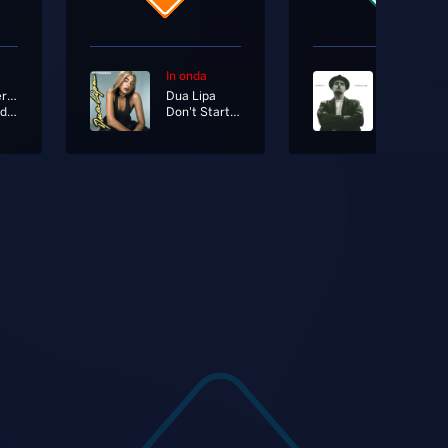
In onda
In onda
Orietta Berti Ft. Il Rosso; Iaem
Dua Lipa
Jovanotti
Qcpf (Quadri Cuori Picche Fiori)
Don't Start Now
Piove