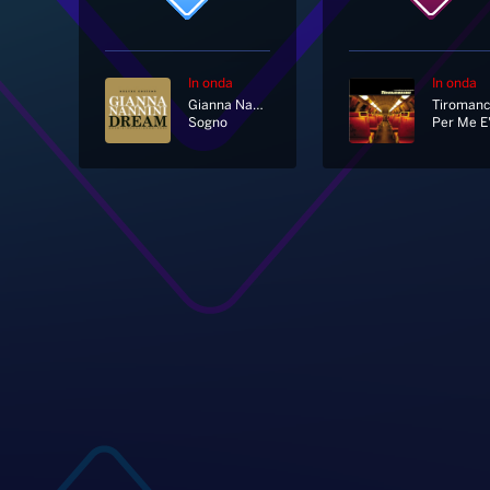
In onda
In onda
Gianna Nannini
Tiromanc
Sogno