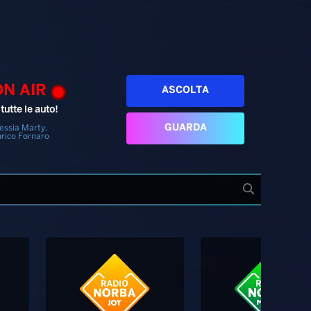
ON AIR
ASCOLTA
tutte le auto!
GUARDA
essia Marty,
rico Fornaro