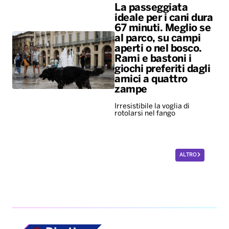
La passeggiata
ideale per i cani dura
67 minuti. Meglio se
al parco, su campi
aperti o nel bosco.
Rami e bastoni i
giochi preferiti dagli
amici a quattro
zampe
Irresistibile la voglia di
rotolarsi nel fango
ALTRO