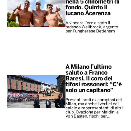
nella 5 chilometri di
fondo. Quinto il
lucano Acerenza
A vincere l’oro è stato il
tedesco Wellbrock, argento
per l’ungherese Betlehem
A Milano l’ultimo
saluto a Franco
Baresi. Il coro dei
tifosi rossoneri: “C’è
solo un capitano”
Presenti tanti ex campioni del
Milan, ma anche i vertici del
calcio e rappresentanti di altri
club. Ovazione per Maldini e
Van Basten, fischi per…