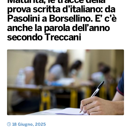
Maturità, le tracce della
prova scritta d’italiano: da
Radio Norba News TV
PALATOUR
Musica e Spettacolo
Notiziario
Generale
Pasolini a Borsellino. E’ c’è
Voce al Bari
Sport
Interviste
Novità
anche la parola dell’anno
Battiti Live 2026
Radio Norba Consiglia
Oroscopo
secondo Treccani
Leggerissime
Speciale Astrabilia 2026
Gallery
18 Giugno, 2025