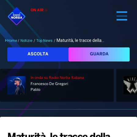
ON AIR
Maturità, le tracce della...
Home
/
Notizie
/
Top News
/
Cerca
ASCOLTA
GUARDA
In onda
su Radio Norba Italiana
Home
Francesco De Gregori
Pablo
Radio
Notizie
Palinsesto
Pod&Play
Classifiche
Top News
Gallery
Giochi&Concorsi
Locali
Playlist
Hit Dance