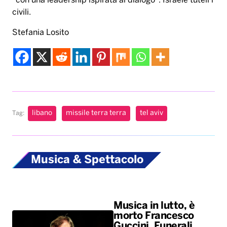
“con una leadership ispirata al dialogo”. Israele tuteli i
civili.
Stefania Losito
libano
missile terra terra
tel aviv
Tag:
Musica & Spettacolo
Musica in lutto, è
morto Francesco
Guccini. Funerali