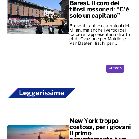
Baresi. Il coro dei
tifosi rossoneri: “C’è
solo un capitano”
Presenti tanti ex campioni del
Milan, ma anche i vertici del
calcio e rappresentanti di altri
club. Ovazione per Maldini e
Van Basten, fischi per…
ALTRO
Leggerissime
New York troppo
costosa, per i giovani
il primo