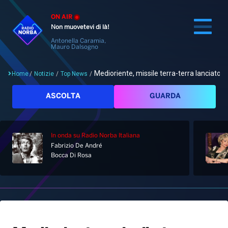
ON AIR
Non muovetevi di là!
Antonella Caramia,
Mauro Dalsogno
Medioriente, missile terra-terra lanciato...
Home
/
Notizie
/
Top News
/
Cerca
ASCOLTA
GUARDA
In onda
su Radio Norba Italiana
Home
Fabrizio De André
Bocca Di Rosa
Radio
Notizie
Palinsesto
Pod&Play
Classifiche
Top News