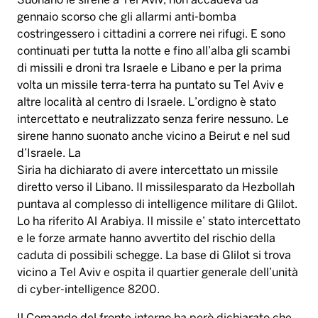
Suonano le sirene a Tel Aviv, non accadeva da
gennaio scorso che gli allarmi anti-bomba
costringessero i cittadini a correre nei rifugi. E sono
continuati per tutta la notte e fino all’alba gli scambi
di missili e droni tra Israele e Libano e per la prima
volta un missile terra-terra ha puntato su Tel Aviv e
altre località al centro di Israele. L’ordigno è stato
intercettato e neutralizzato senza ferire nessuno. Le
sirene hanno suonato anche vicino a Beirut e nel sud
d’Israele. La
Siria ha dichiarato di avere intercettato un missile
diretto verso il Libano. Il missilesparato da Hezbollah
puntava al complesso di intelligence militare di Glilot.
Lo ha riferito Al Arabiya. Il missile e’ stato intercettato
e le forze armate hanno avvertito del rischio della
caduta di possibili schegge. La base di Glilot si trova
vicino a Tel Aviv e ospita il quartier generale dell’unità
di cyber-intelligence 8200.