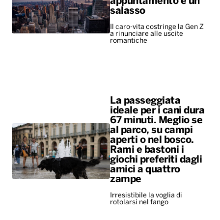
appuntamento è un
salasso
Il caro-vita costringe la Gen Z
a rinunciare alle uscite
romantiche
La passeggiata
ideale per i cani dura
67 minuti. Meglio se
al parco, su campi
aperti o nel bosco.
Rami e bastoni i
giochi preferiti dagli
amici a quattro
zampe
Irresistibile la voglia di
rotolarsi nel fango