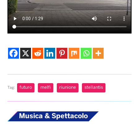
futuro
melfi
riunione
stellantis
Tag:
Musica & Spettacolo