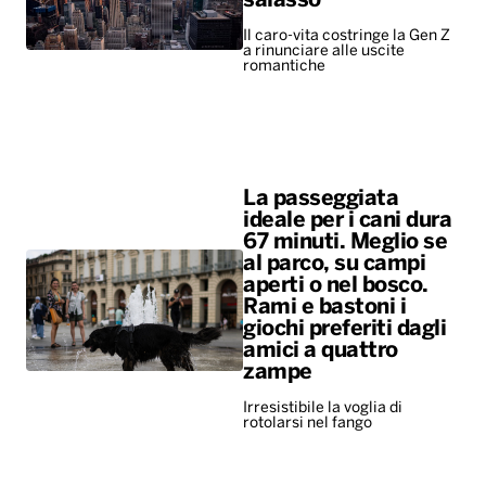
salasso
Il caro-vita costringe la Gen Z
a rinunciare alle uscite
romantiche
La passeggiata
ideale per i cani dura
67 minuti. Meglio se
al parco, su campi
aperti o nel bosco.
Rami e bastoni i
giochi preferiti dagli
amici a quattro
zampe
Irresistibile la voglia di
rotolarsi nel fango