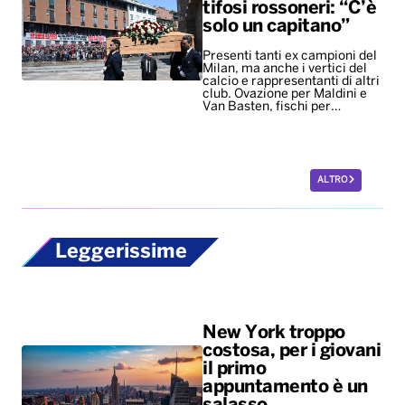
tifosi rossoneri: “C’è
solo un capitano”
Presenti tanti ex campioni del
Milan, ma anche i vertici del
calcio e rappresentanti di altri
club. Ovazione per Maldini e
Van Basten, fischi per…
ALTRO
Leggerissime
New York troppo
costosa, per i giovani
il primo
appuntamento è un