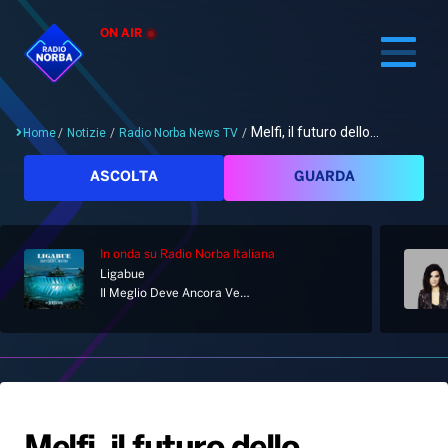
ON AIR
Melfi, il futuro dello...
Home
/
Notizie
/
Radio Norba News TV
/
Cerca
ASCOLTA
GUARDA
In onda
su Radio Norba Italiana
Home
Ligabue
Il Meglio Deve Ancora Venire
Radio
Notizie
Palinsesto
Pod&Play
Classifiche
Top News
Gallery
Giochi&Concorsi
Locali
Playlist
Hit Dance