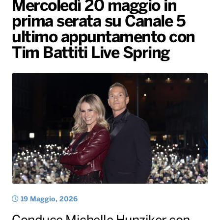
Mercoledì 20 maggio in
Gallery
Giochi&Concorsi
Locali
Playlist
Hit Dance
prima serata su Canale 5
Radio Norba News TV
PALATOUR
Musica e Spettacolo
Notiziario
Generale
ultimo appuntamento con
Voce al Bari
Sport
Interviste
Novità
Tim Battiti Live Spring
Battiti Live 2026
Radio Norba Consiglia
Oroscopo
Leggerissime
Speciale Astrabilia 2026
Gallery
19 Maggio, 2026