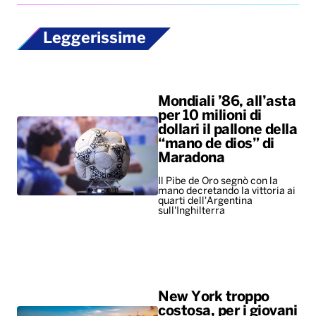
Leggerissime
Mondiali ’86, all’asta
per 10 milioni di
dollari il pallone della
“mano de dios” di
Maradona
Il Pibe de Oro segnò con la
mano decretando la vittoria ai
quarti dell'Argentina
sull'Inghilterra
New York troppo
costosa, per i giovani