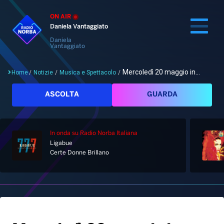
ON AIR
Daniela Vantaggiato
Daniela
Vantaggiato
Mercoledì 20 maggio in...
Home
/
Notizie
/
Musica e Spettacolo
/
Cerca
ASCOLTA
GUARDA
In onda
su Radio Norba Italiana
Home
Ligabue
Certe Donne Brillano
Radio
Notizie
Palinsesto
Pod&Play
Classifiche
Top News