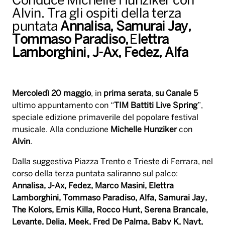
Conduce Michelle Hunziker con
Alvin. Tra gli ospiti della terza
puntata
Annalisa, Samurai Jay,
Tommaso Paradiso,
E
lettra
Lamborghini, J-Ax, Fedez, Alfa
Mercoledì 20 maggio
, in
prima serata
,
su Canale 5
ultimo appuntamento con “
TIM Battiti Live Spring
”,
speciale edizione primaverile del popolare festival
musicale. Alla conduzione
Michelle Hunziker
con
Alvin
.
Dalla suggestiva Piazza Trento e Trieste di Ferrara, nel
corso della terza puntata saliranno sul palco:
Annalisa, J-Ax, Fedez, Marco Masini, Elettra
Lamborghini, Tommaso Paradiso, Alfa, Samurai Jay,
The Kolors, Emis Killa, Rocco Hunt, Serena Brancale,
Levante, Delia, Meek, Fred De Palma, Baby K, Nayt,