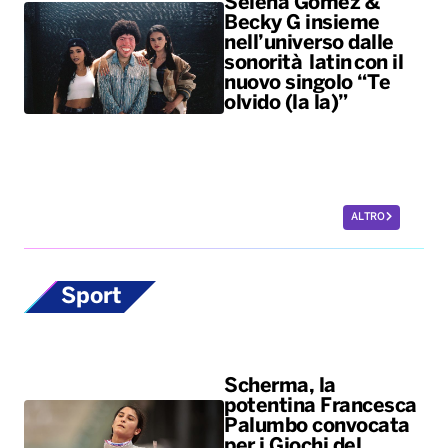
Selena Gomez &
Becky G insieme
nell’universo dalle
sonorità latin con il
nuovo singolo “Te
olvido (la la)”
ALTRO
Sport
Scherma, la
potentina Francesca
Palumbo convocata
per i Giochi del