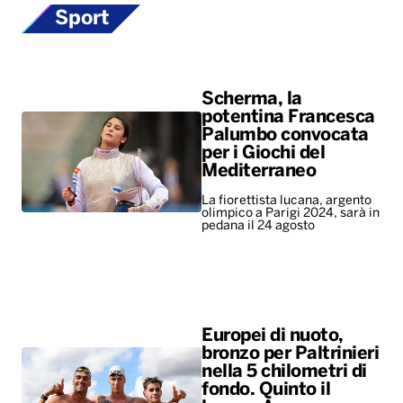
Sport
Scherma, la
potentina Francesca
Palumbo convocata
per i Giochi del
Mediterraneo
La fiorettista lucana, argento
olimpico a Parigi 2024, sarà in
pedana il 24 agosto
Europei di nuoto,
bronzo per Paltrinieri
nella 5 chilometri di
fondo. Quinto il