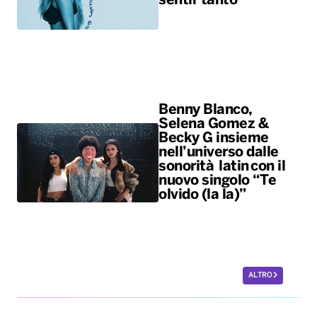
sentir tanto”
Benny Blanco,
Selena Gomez &
Becky G insieme
nell’universo dalle
sonorità latin con il
nuovo singolo “Te
olvido (la la)”
ALTRO