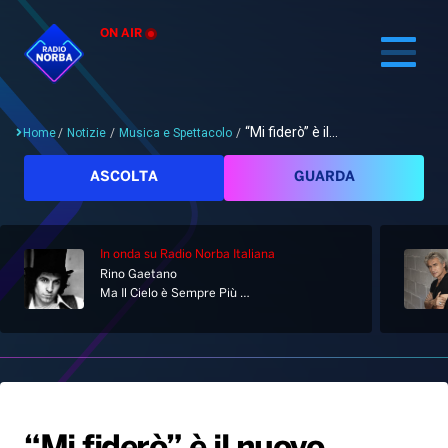
ON AIR
“Mi fiderò” è il...
Home
/
Notizie
/
Musica e Spettacolo
/
Cerca
ASCOLTA
GUARDA
In onda
su Radio Norba Italiana
Home
Rino Gaetano
Ma Il Cielo è Sempre Più Blu
Radio
Notizie
Palinsesto
Pod&Play
Classifiche
Top News
Gallery
Giochi&Concorsi
Locali
Playlist
Hit Dance