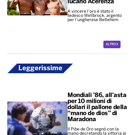
lucano Acerenza
A vincere l’oro è stato il
tedesco Wellbrock, argento
per l’ungherese Betlehem
ALTRO
Leggerissime
Mondiali ’86, all’asta
per 10 milioni di
dollari il pallone della
“mano de dios” di
Maradona
Il Pibe de Oro segnò con la
mano decretando la vittoria ai