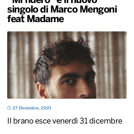
“Mi fiderò” è il nuovo
singolo di Marco Mengoni
Radio Norba News TV
PALATOUR
Musica e Spettacolo
Notiziario
Generale
feat Madame
Voce al Bari
Sport
Interviste
Novità
Battiti Live 2026
Radio Norba Consiglia
Oroscopo
Leggerissime
Speciale Astrabilia 2026
Gallery
27 Dicembre, 2021
Il brano esce venerdì 31 dicembre