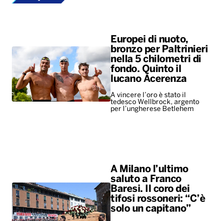
Europei di nuoto,
bronzo per Paltrinieri
nella 5 chilometri di
fondo. Quinto il
lucano Acerenza
A vincere l’oro è stato il
tedesco Wellbrock, argento
per l’ungherese Betlehem
A Milano l’ultimo
saluto a Franco
Baresi. Il coro dei
tifosi rossoneri: “C’è
solo un capitano”