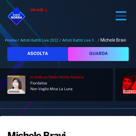
ON AIR
Michele Bravi
Home
/
Artisti Battiti Live 2022
/
Artisti Battiti Live 3...
/
Cerca
ASCOLTA
GUARDA
In onda
su Radio Norba Italiana
Home
Fiordaliso
Non Voglio Mica La Luna
Radio
Notizie
Palinsesto
Pod&Play
Classifiche
Top News
Gallery
Giochi&Concorsi
Locali
Playlist
Hit Dance