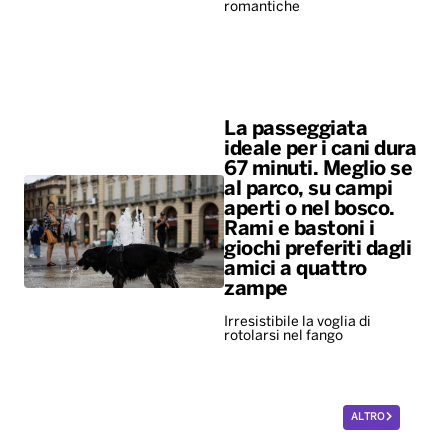
romantiche
La passeggiata
ideale per i cani dura
67 minuti. Meglio se
al parco, su campi
aperti o nel bosco.
Rami e bastoni i
giochi preferiti dagli
amici a quattro
zampe
Irresistibile la voglia di
rotolarsi nel fango
ALTRO