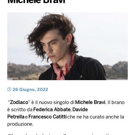
Michele Bravi
Radio Norba News TV
PALATOUR
Musica e Spettacolo
Notiziario
Generale
Voce al Bari
Sport
Interviste
Novità
Battiti Live 2026
Radio Norba Consiglia
Oroscopo
Leggerissime
Speciale Astrabilia 2026
Gallery
26 Giugno, 2022
“
Zodiaco
” è il nuovo singolo di
Michele Bravi
. Il brano
è scritto da
Federica Abbate
,
Davide
Petrella
e
Francesco Catitti
che ne ha curato anche la
produzione.