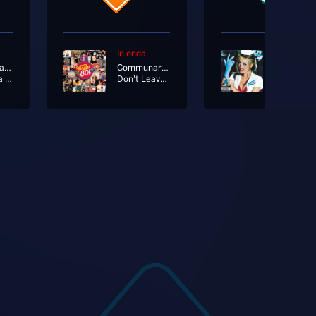
In onda
In onda
Pinguini Tattici Nucleari
Communards Ft. Sarah Jane Morris
Blink 182
Rubami La Notte
Don't Leave Me This Way
Adam's S