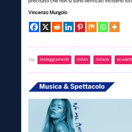
precisato che non si sono verificati incidenti stra
Vincenzo Murgolo
festeggiamenti
milan
milano
scudett
Tag:
Musica & Spettacolo