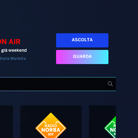
ASCOLTA
ON AIR
’ già weekend
GUARDA
ttoria Marletta