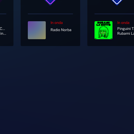
In onda
In onda
Riccardo Cocciante
Radio Norba
Quando Finisce Un Amore