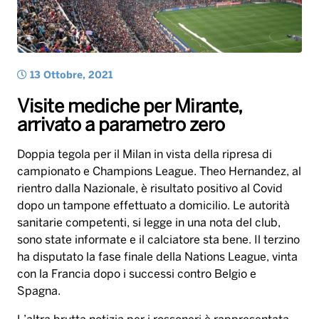
arrivato a parametro zero
Doppia tegola per il Milan in vista della ripresa di
campionato e Champions League. Theo Hernandez, al
rientro dalla Nazionale, è risultato positivo al Covid
dopo un tampone effettuato a domicilio. Le autorità
sanitarie competenti, si legge in una nota del club,
sono state informate e il calciatore sta bene. Il terzino
ha disputato la fase finale della Nations League, vinta
con la Francia dopo i successi contro Belgio e
Spagna.
L’altra brutta notizia per i rossoneri è rappresentata
dall’infortunio al polso del portiere, Mike Maignan, che
nelle prossime ore si sottoporrà a intervento
chirurgico in artroscopia. L’estremo difensore
francese è stato costretto a dare forfait per il
persistere del dolore dovuto a un infortunio rimediato
il 15 settembre, in occasione dell’esordio in