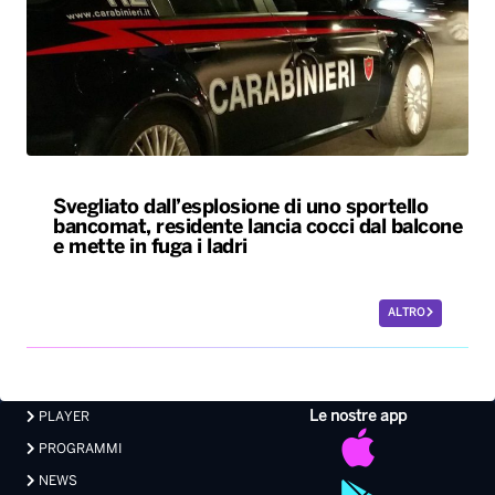
Svegliato dall’esplosione di uno sportello
bancomat, residente lancia cocci dal balcone
e mette in fuga i ladri
ALTRO
Le nostre app
PLAYER
PROGRAMMI
NEWS
VIDEO
FOTO
LAVORA CON NOI
EVENTI LIVE
CONTATTI PUBBLICITÀ