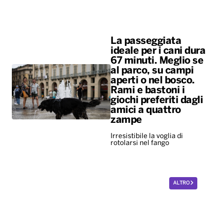
aperti o nel bosco.
Rami e bastoni i
giochi preferiti dagli
amici a quattro
zampe
Irresistibile la voglia di
rotolarsi nel fango
ALTRO
Diretta