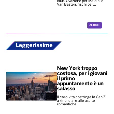
Leggerissime
New York troppo
costosa, per i giovani
il primo
appuntamento è un
salasso
Il caro-vita costringe la Gen Z
a rinunciare alle uscite
romantiche
La passeggiata
ideale per i cani dura
67 minuti. Meglio se
al parco, su campi