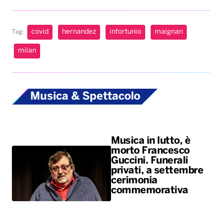
Musica & Spettacolo
Musica in lutto, è
morto Francesco
Guccini. Funerali
privati, a settembre
cerimonia
commemorativa
Ariana Grande si
ferma dopo il tour:
una scelta personale
dopo mesi sotto i