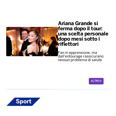
riflettori
Fan in apprensione, ma
dall'entourage rassicurano:
nessun problema di salute
ALTRO
Sport
Europei di nuoto,
bronzo per Paltrinieri
nella 5 chilometri di
fondo. Quinto il
lucano Acerenza
A vincere l’oro è stato il