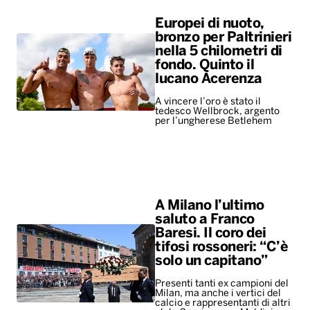
tedesco Wellbrock, argento
per l’ungherese Betlehem
A Milano l’ultimo
saluto a Franco
Baresi. Il coro dei
tifosi rossoneri: “C’è
solo un capitano”
Presenti tanti ex campioni del
Milan, ma anche i vertici del
calcio e rappresentanti di altri
club. Ovazione per Maldini e
Van Basten, fischi per…
ALTRO