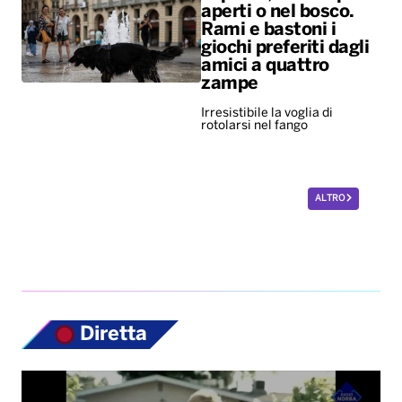
aperti o nel bosco.
Rami e bastoni i
giochi preferiti dagli
amici a quattro
zampe
Irresistibile la voglia di
rotolarsi nel fango
ALTRO
Diretta