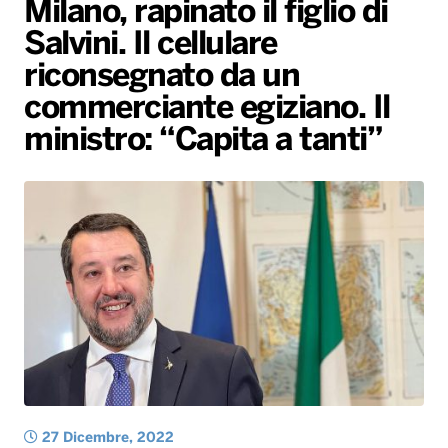
Milano, rapinato il figlio di
Gallery
Giochi&Concorsi
Locali
Playlist
Hit Dance
Salvini. Il cellulare
Radio Norba News TV
PALATOUR
Musica e Spettacolo
Notiziario
Generale
riconsegnato da un
Voce al Bari
Sport
Interviste
Novità
commerciante egiziano. Il
Battiti Live 2026
Radio Norba Consiglia
Oroscopo
ministro: “Capita a tanti”
Leggerissime
Speciale Astrabilia 2026
Gallery
27 Dicembre, 2022