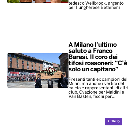
tedesco Wellbrock, argento
per l’ungherese Betlehem
A Milano l’ultimo
saluto a Franco
Baresi. Il coro dei
tifosi rossoneri: “C’è
solo un capitano”
Presenti tanti ex campioni del
Milan, ma anche i vertici del
calcio e rappresentanti di altri
club. Ovazione per Maldini e
Van Basten, fischi per…
ALTRO