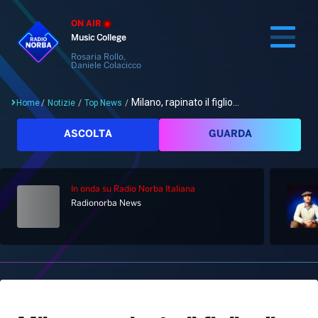
ON AIR
Music College
Rosaria Rollo,
Daniele Colacicco
Milano, rapinato il figlio...
Home
/
Notizie
/
Top News
/
Cerca
ASCOLTA
GUARDA
In onda
su Radio Norba Italiana
Home
Radionorba News
Radio
Notizie
Palinsesto
Pod&Play
Classifiche
Top News