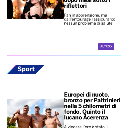
dopo mesi sotto i
riflettori
Fan in apprensione, ma
dall'entourage rassicurano:
nessun problema di salute
ALTRO
Sport
Europei di nuoto,
bronzo per Paltrinieri
nella 5 chilometri di
fondo. Quinto il
lucano Acerenza
A vincere l’oro è stato il