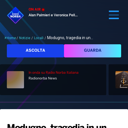
ON AIR
Alan Palmieri e Veronica Pellegrino
Modugno, tragedia in un...
Home
/
Notizie
/
Locali
/
Cerca
ASCOLTA
GUARDA
In onda
su Radio Norba Italiana
Home
Radionorba News
Radio
Notizie
Palinsesto
Pod&Play
Classifiche
Top News
Gallery
Giochi&Concorsi
Locali
Playlist
Hit Dance