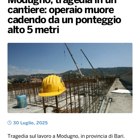
Modugno, tragedia in un
cantiere: operaio muore
Radio Norba News TV
PALATOUR
Musica e Spettacolo
Notiziario
Generale
cadendo da un ponteggio
Voce al Bari
Sport
Interviste
Novità
alto 5 metri
Battiti Live 2026
Radio Norba Consiglia
Oroscopo
Leggerissime
Speciale Astrabilia 2026
Gallery
30 Luglio, 2025
Tragedia sul lavoro a Modugno, in provincia di Bari.