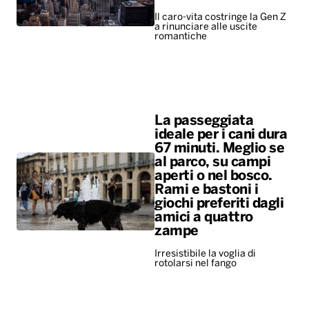
Il caro-vita costringe la Gen Z
a rinunciare alle uscite
romantiche
La passeggiata
ideale per i cani dura
67 minuti. Meglio se
al parco, su campi
aperti o nel bosco.
Rami e bastoni i
giochi preferiti dagli
amici a quattro
zampe
Irresistibile la voglia di
rotolarsi nel fango