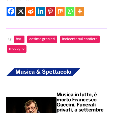
bari
cosimo granieri
incidente sul cantiere
Tag:
modugno
Musica & Spettacolo
Musica in lutto, è
morto Francesco
Guccini. Funerali
privati, a settembre