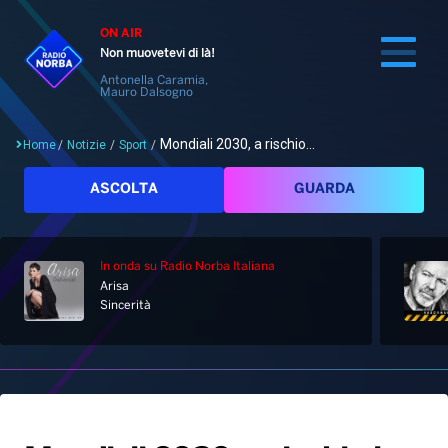
ON AIR
Non muovetevi di là!
Antonella Caramia,
Mauro Dalsogno
Mondiali 2030, a rischio...
Home
/
Notizie
/
Sport
/
Cerca
ASCOLTA
GUARDA
In onda
su Radio Norba Italiana
Home
Arisa
Sincerità
Radio
Notizie
Palinsesto
Pod&Play
Classifiche
Top News