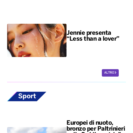
Jennie presenta
“Less than a lover”
ALTRO
Sport
Europei di nuoto,
bronzo per Paltrinieri