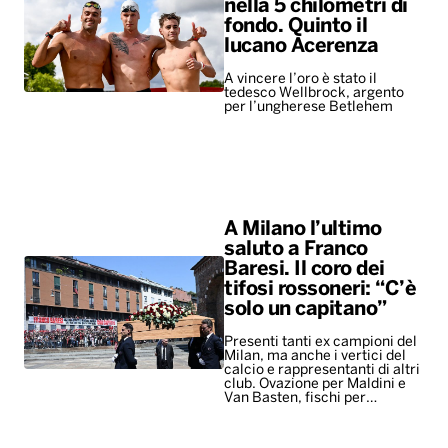
nella 5 chilometri di
fondo. Quinto il
lucano Acerenza
A vincere l’oro è stato il
tedesco Wellbrock, argento
per l’ungherese Betlehem
A Milano l’ultimo
saluto a Franco
Baresi. Il coro dei
tifosi rossoneri: “C’è
solo un capitano”
Presenti tanti ex campioni del
Milan, ma anche i vertici del
calcio e rappresentanti di altri
club. Ovazione per Maldini e
Van Basten, fischi per…