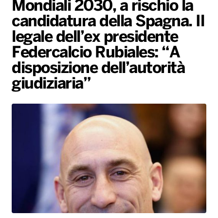
Mondiali 2030, a rischio la
Gallery
Giochi&Concorsi
Locali
Playlist
Hit Dance
candidatura della Spagna. Il
Radio Norba News TV
PALATOUR
Musica e Spettacolo
Notiziario
Generale
legale dell’ex presidente
Voce al Bari
Sport
Interviste
Novità
Federcalcio Rubiales: “A
Battiti Live 2026
Radio Norba Consiglia
Oroscopo
disposizione dell’autorità
giudiziaria”
Leggerissime
Speciale Astrabilia 2026
Gallery