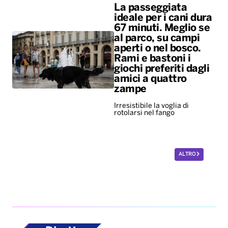
La passeggiata
ideale per i cani dura
67 minuti. Meglio se
al parco, su campi
aperti o nel bosco.
Rami e bastoni i
giochi preferiti dagli
amici a quattro
zampe
Irresistibile la voglia di
rotolarsi nel fango
ALTRO