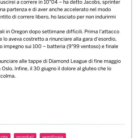
riuscirei a correre in 10″04 – ha detto Jacobs, sprinter
ona partenza e di aver anche accelerato nel modo
ito di correre libero, ho lasciato per non indurirmi
li in Oregon dopo settimane difficili. Prima l’attacco
 lo aveva costretto a rinunciare alla gara d’esordio,
io impegno sui 100 – batteria (9″99 ventoso) e finale
inunciare alle tappe di Diamond League di fine maggio
slo. Infine, il 30 giugno il dolore al gluteo che lo
occolma.
cobs
mondiali
semifinale