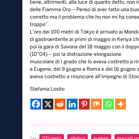
bene, altrimenti, alla luce di quanto detto, non 
delle Fiamme Oro – Penso di aver fatto una bu
corretto ma il problema che ho non mi ha consent
troppo”.
L’oro dei 100 metri di Tokyo è arrivato ai Mondia
di gastroenterite ai primi di maggio in Kenya che
poi la gara di Savona del 18 maggio con il dopp
(10″04) – poi la distrazione-elongazione
muscolare di I grado che lo aveva costretto a r
a Eugene, del 9 giugno a Roma e del 16 giugno a O
aveva costretto a rinunciare all’impegno di St
Stefania Losito
100 metri
atletica
eugene
marcell ja
Tag: