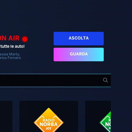
ON AIR
ASCOLTA
tutte le auto!
GUARDA
essia Marty,
rico Fornaro