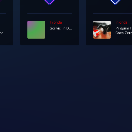
In onda
In onda
Scrivici In Diretta Su Whatsapp Al 333 12 12 333
ba
Coca Zer