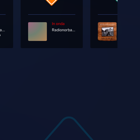
In onda
In onda
Pinguini Tattici Nucleari
Radionorba News
o
I Believe