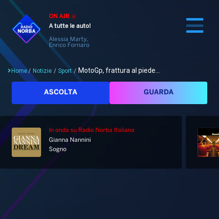
ON AIR
A tutte le auto!
Alessia Marty,
Enrico Fornaro
MotoGp, frattura al piede...
Home
/
Notizie
/
Sport
/
Cerca
ASCOLTA
GUARDA
In onda
su Radio Norba Italiana
Home
Gianna Nannini
Sogno
Radio
Notizie
Palinsesto
Pod&Play
Classifiche
Top News