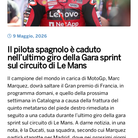
Il pilota spagnolo è caduto
nell’ultimo giro della Gara sprint
sul circuito di Le Mans
Il campione del mondo in carica di MotoGp, Marc
Marquez, dovrà saltare il Gran premio di Francia, in
programma domani, e quello della prossima
settimana in Catalogna a causa della frattura del
quinto metatarso del piede destro rimediata in
seguito a una caduta durante l’ultimo giro della gara
sprint sul circuito di Le Mans. A darne notizia, in una
nota, è la Ducati, sua squadra, secondo cui Marquez
partirà stanotte per Madrid, dove nei prossimi giorni
sarà sottoposto a intervento chirurgico. In gara sprint,
al momento della caduta, Marquez era settimo. Ad
aggiudicarsi la gara sprint è stato un altro spagnolo,
Jorge Martin dell’Aprilia.
Vincenzo Murgolo
(Credits Getty Images)