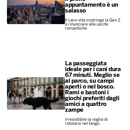
La passeggiata
ideale per i cani dura
67 minuti. Meglio se
al parco, su campi
aperti o nel bosco.
Rami e bastoni i
giochi preferiti dagli
amici a quattro
zampe
Irresistibile la voglia di
rotolarsi nel fango
ALTRO