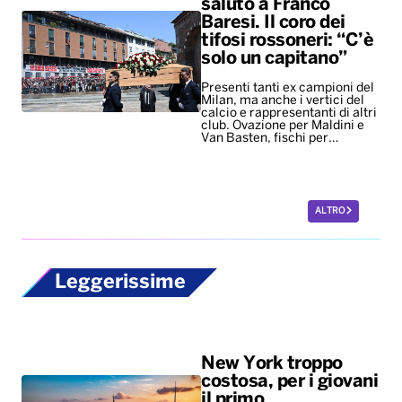
ALTRO
Leggerissime
New York troppo
costosa, per i giovani
il primo
appuntamento è un
salasso
Il caro-vita costringe la Gen Z
a rinunciare alle uscite
romantiche