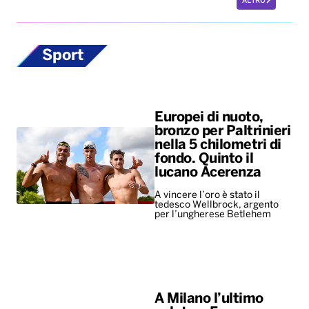
Europei di nuoto,
bronzo per Paltrinieri
nella 5 chilometri di
fondo. Quinto il
lucano Acerenza
A vincere l’oro è stato il
tedesco Wellbrock, argento
per l’ungherese Betlehem
A Milano l’ultimo
saluto a Franco
Baresi. Il coro dei
tifosi rossoneri: “C’è
solo un capitano”
Presenti tanti ex campioni del
Milan, ma anche i vertici del
calcio e rappresentanti di altri
club. Ovazione per Maldini e
Van Basten, fischi per…