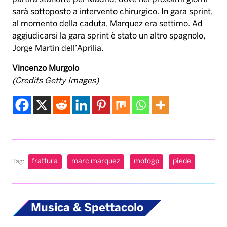
frattura
marc marquez
motogp
piede
Tag:
Musica & Spettacolo
Ariana Grande si
ferma dopo il tour:
una scelta personale
dopo mesi sotto i
riflettori