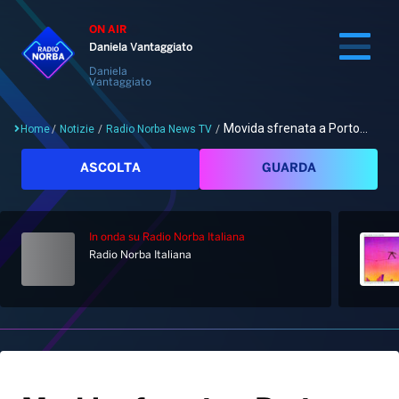
ON AIR
Daniela Vantaggiato
Daniela
Vantaggiato
Movida sfrenata a Porto...
Home
/
Notizie
/
Radio Norba News TV
/
Cerca
ASCOLTA
GUARDA
In onda
su Radio Norba Italiana
Home
Radio Norba Italiana
Radio
Notizie
Palinsesto
Pod&Play
Classifiche
Top News