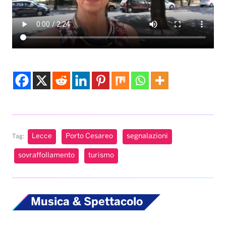
Lecce
Porto Cesareo
segnalazioni
Tag:
sovraffollamento
turismo
Musica & Spettacolo