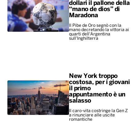
dollari il pallone della
“mano de dios” di
Maradona
Il Pibe de Oro segnò con la
mano decretando la vittoria ai
quarti dell'Argentina
sull'Inghilterra
New York troppo
costosa, per i giovani
il primo
appuntamento è un
salasso
Il caro-vita costringe la Gen Z
a rinunciare alle uscite
romantiche