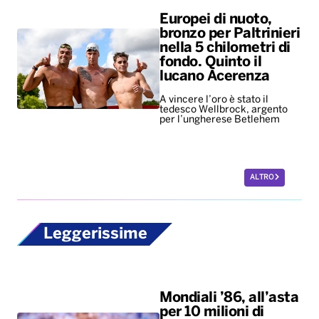
Europei di nuoto,
bronzo per Paltrinieri
nella 5 chilometri di
fondo. Quinto il
lucano Acerenza
A vincere l’oro è stato il
tedesco Wellbrock, argento
per l’ungherese Betlehem
ALTRO
Leggerissime
Mondiali ’86, all’asta
per 10 milioni di