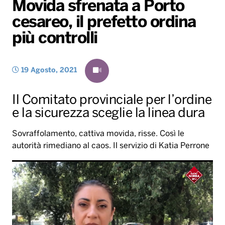
Movida sfrenata a Porto
Gallery
Giochi&Concorsi
Locali
Playlist
Hit Dance
cesareo, il prefetto ordina
Radio Norba News TV
PALATOUR
Musica e Spettacolo
Notiziario
Generale
più controlli
Voce al Bari
Sport
Interviste
Novità
Battiti Live 2026
Radio Norba Consiglia
Oroscopo
19 Agosto, 2021
Leggerissime
Speciale Astrabilia 2026
Gallery
Il Comitato provinciale per l’ordine
e la sicurezza sceglie la linea dura
Sovraffolamento, cattiva movida, risse. Così le
autorità rimediano al caos. Il servizio di Katia Perrone