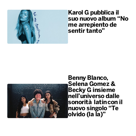
Karol G pubblica il
suo nuovo album “No
me arrepiento de
sentir tanto”
Benny Blanco,
Selena Gomez &
Becky G insieme
nell’universo dalle
sonorità latin con il
nuovo singolo “Te
olvido (la la)”