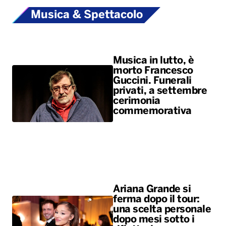
Musica & Spettacolo
Musica in lutto, è
morto Francesco
Guccini. Funerali
privati, a settembre
cerimonia
commemorativa
Ariana Grande si
ferma dopo il tour:
una scelta personale
dopo mesi sotto i