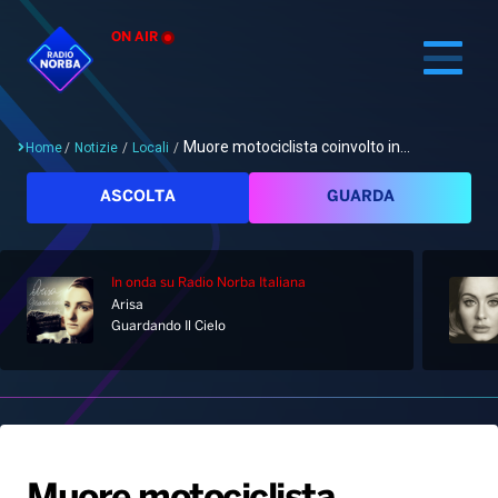
ON AIR
Muore motociclista coinvolto in...
Home
/
Notizie
/
Locali
/
Cerca
ASCOLTA
GUARDA
In onda
su Radio Norba Italiana
Home
Arisa
Guardando Il Cielo
Radio
Notizie
Palinsesto
Pod&Play
Classifiche
Top News
Gallery
Giochi&Concorsi
Locali
Playlist
Hit Dance