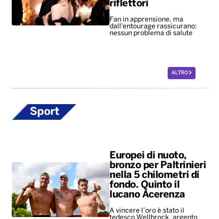
riflettori
Fan in apprensione, ma
dall'entourage rassicurano:
nessun problema di salute
ALTRO
Sport
Europei di nuoto,
bronzo per Paltrinieri
nella 5 chilometri di
fondo. Quinto il
lucano Acerenza
A vincere l’oro è stato il
tedesco Wellbrock, argento