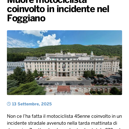
Muore motociclista
coinvolto in incidente nel
Radio Norba News TV
PALATOUR
Musica e Spettacolo
Notiziario
Generale
Foggiano
Voce al Bari
Sport
Interviste
Novità
Battiti Live 2026
Radio Norba Consiglia
Oroscopo
Leggerissime
Speciale Astrabilia 2026
Gallery
13 Settembre, 2025
Non ce l’ha fatta il motociclista 45enne coinvolto in un
incidente stradale avvenuto nella tarda mattinata di