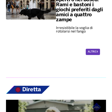
Rami e bastoni i
giochi preferiti dagli
amici a quattro
zampe
Irresistibile la voglia di
rotolarsi nel fango
ALTRO
Diretta