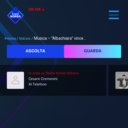
ON AIR
Musica – “Albachiara” vince...
Home
/
Notizie
/
Cerca
ASCOLTA
GUARDA
In onda
su Radio Norba Italiana
Home
Cesare Cremonini
Al Telefono
Radio
Notizie
Palinsesto
Pod&Play
Classifiche
Top News
Gallery
Giochi&Concorsi
Locali
Playlist
Hit Dance