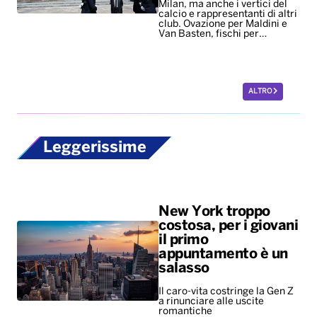
Leggerissime
New York troppo
costosa, per i giovani
il primo
appuntamento è un
salasso
Il caro-vita costringe la Gen Z
a rinunciare alle uscite
romantiche
La passeggiata
ideale per i cani dura
67 minuti. Meglio se