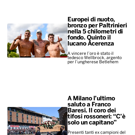
A vincere l’oro è stato il
tedesco Wellbrock, argento
per l’ungherese Betlehem
A Milano l’ultimo
saluto a Franco
Baresi. Il coro dei
tifosi rossoneri: “C’è
solo un capitano”
Presenti tanti ex campioni del
Milan, ma anche i vertici del
calcio e rappresentanti di altri
club. Ovazione per Maldini e
Van Basten, fischi per…
ALTRO