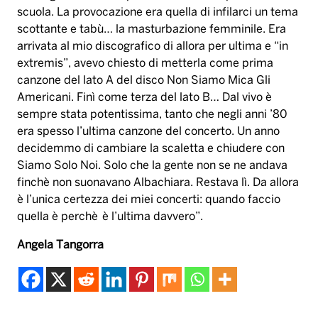
sempre stata potentissima, tanto che negli anni ’80
era spesso l’ultima canzone del concerto. Un anno
decidemmo di cambiare la scaletta e chiudere con
Siamo Solo Noi. Solo che la gente non se ne andava
finchè non suonavano Albachiara. Restava lì. Da allora
è l’unica certezza dei miei concerti: quando faccio
quella è perchè è l’ultima davvero”.
Angela Tangorra
albachiara
chi ha vinto i love my radio
Tag:
classifica
i love my radio
musica
radio
radionorba
vasco rossi
vincitrice
vinto