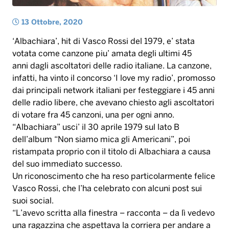
dai principali network italiani per festeggiare i 45 anni
delle radio libere, che avevano chiesto agli ascoltatori
di votare fra 45 canzoni, una per ogni anno.
“Albachiara” usci’ il 30 aprile 1979 sul lato B
dell’album “Non siamo mica gli Americani”, poi
ristampata proprio con il titolo di Albachiara a causa
del suo immediato successo.
Un riconoscimento che ha reso particolarmente felice
Vasco Rossi, che l’ha celebrato con alcuni post sui
suoi social.
“L’avevo scritta alla finestra – racconta – da lì vedevo
una ragazzina che aspettava la corriera per andare a
scuola. La provocazione era quella di infilarci un tema
scottante e tabù… la masturbazione femminile. Era
arrivata al mio discografico di allora per ultima e “in
extremis”, avevo chiesto di metterla come prima
canzone del lato A del disco Non Siamo Mica Gli
Americani. Finì come terza del lato B… Dal vivo è