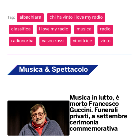
Musica & Spettacolo
Musica in lutto, è
morto Francesco
Guccini. Funerali
privati, a settembre
cerimonia
commemorativa
Ariana Grande si
ferma dopo il tour: