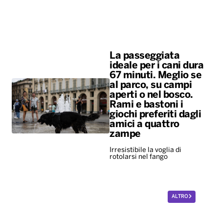
al parco, su campi
aperti o nel bosco.
Rami e bastoni i
giochi preferiti dagli
amici a quattro
zampe
Irresistibile la voglia di
rotolarsi nel fango
ALTRO
Diretta