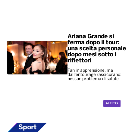
una scelta personale
dopo mesi sotto i
riflettori
Fan in apprensione, ma
dall'entourage rassicurano:
nessun problema di salute
ALTRO
Sport
Europei di nuoto,
bronzo per Paltrinieri
nella 5 chilometri di
fondo. Quinto il
lucano Acerenza