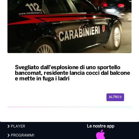
Svegliato dall’esplosione di uno sportello
bancomat, residente lancia cocci dal balcone
e mette in fuga i ladri
ALTRO
Le nostre app
PLAYER
PROGRAMMI
NEWS
VIDEO
FOTO
LAVORA CON NOI
EVENTI LIVE