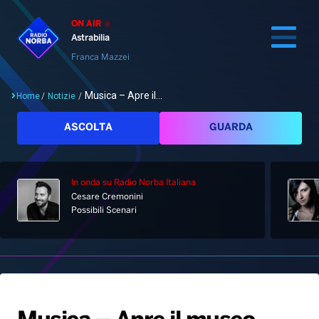
ON AIR
Astrabilia
Franca Mazzei
Musica – Apre il...
Home
/
Notizie
/
Cerca
ASCOLTA
GUARDA
In onda
su Radio Norba Italiana
Home
Cesare Cremonini
Possibili Scenari
Radio
Notizie
Palinsesto
Pod&Play
Classifiche
Top News
Gallery
Giochi&Concorsi
Locali
Playlist
Hit Dance