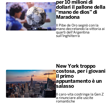
per 10 milioni di
dollari il pallone della
“mano de dios” di
Maradona
Il Pibe de Oro segnò con la
mano decretando la vittoria ai
quarti dell'Argentina
sull'Inghilterra
New York troppo
costosa, per i giovani
il primo
appuntamento è un
salasso
Il caro-vita costringe la Gen Z
a rinunciare alle uscite
romantiche