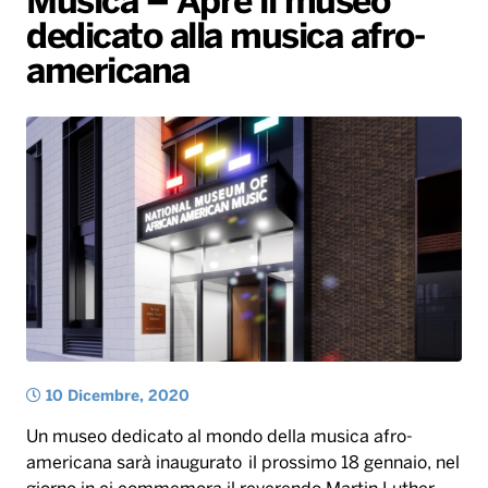
Musica – Apre il museo
dedicato alla musica afro-
Radio Norba News TV
PALATOUR
Musica e Spettacolo
Notiziario
Generale
americana
Voce al Bari
Sport
Interviste
Novità
Battiti Live 2026
Radio Norba Consiglia
Oroscopo
Leggerissime
Speciale Astrabilia 2026
Gallery
10 Dicembre, 2020
Un museo dedicato al mondo della musica afro-
americana sarà inaugurato il prossimo 18 gennaio, nel