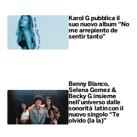
Karol G pubblica il
suo nuovo album “No
me arrepiento de
sentir tanto”
Benny Blanco,
Selena Gomez &
Becky G insieme
nell’universo dalle
sonorità latin con il
nuovo singolo “Te
olvido (la la)”