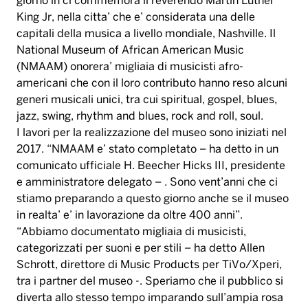
giorno in ci commemora il reverendo Martin Luther
King Jr, nella citta’ che e’ considerata una delle
capitali della musica a livello mondiale, Nashville. Il
National Museum of African American Music
(NMAAM) onorera’ migliaia di musicisti afro-
americani che con il loro contributo hanno reso alcuni
generi musicali unici, tra cui spiritual, gospel, blues,
jazz, swing, rhythm and blues, rock and roll, soul.
I lavori per la realizzazione del museo sono iniziati nel
2017. “NMAAM e’ stato completato – ha detto in un
comunicato ufficiale H. Beecher Hicks III, presidente
e amministratore delegato – . Sono vent’anni che ci
stiamo preparando a questo giorno anche se il museo
in realta’ e’ in lavorazione da oltre 400 anni”.
“Abbiamo documentato migliaia di musicisti,
categorizzati per suoni e per stili – ha detto Allen
Schrott, direttore di Music Products per TiVo/Xperi,
tra i partner del museo -. Speriamo che il pubblico si
diverta allo stesso tempo imparando sull’ampia rosa