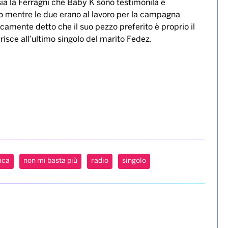
 sia la Ferragni che Baby K sono testimonila e
io mentre le due erano al lavoro per la campagna
nicamente detto che il suo pezzo preferito è proprio il
risce all’ultimo singolo del marito Fedez.
ica
non mi basta più
radio
singolo