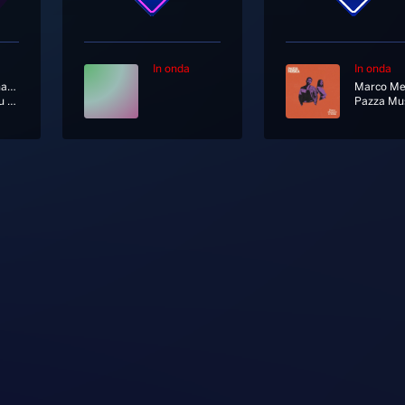
In onda
In onda
Eros Ramazzotti
Adesso Tu [Album Version]