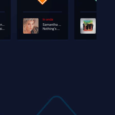
In onda
In onda
Marco Mengoni Ft. Elodie
Samantha Fox
Onerepubl
Pazza Musica
Nothing's Gonna Stop Me Now