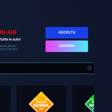
ON AIR
ASCOLTA
tutte le auto!
GUARDA
essia Marty,
rico Fornaro