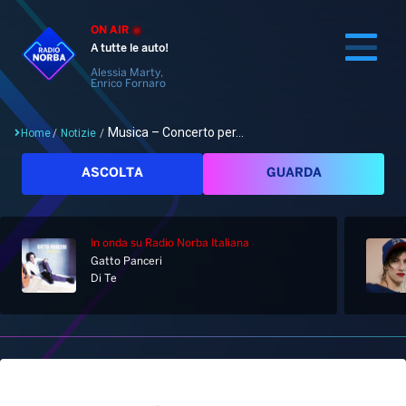
ON AIR
A tutte le auto!
Alessia Marty,
Enrico Fornaro
Musica – Concerto per...
Home
/
Notizie
/
Cerca
ASCOLTA
GUARDA
In onda
su Radio Norba Italiana
Home
Gatto Panceri
Di Te
Radio
Notizie
Palinsesto
Pod&Play
Classifiche
Top News