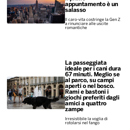
appuntamento è un
salasso
Il caro-vita costringe la Gen Z
a rinunciare alle uscite
romantiche
La passeggiata
ideale per i cani dura
67 minuti. Meglio se
al parco, su campi
aperti o nel bosco.
Rami e bastoni i
giochi preferiti dagli
amici a quattro
zampe
Irresistibile la voglia di
rotolarsi nel fango