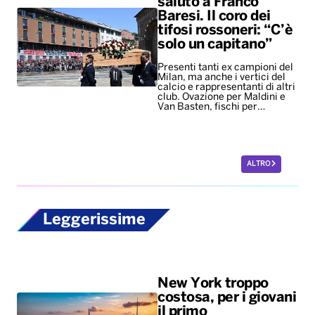
saluto a Franco
Baresi. Il coro dei
tifosi rossoneri: “C’è
solo un capitano”
Presenti tanti ex campioni del
Milan, ma anche i vertici del
calcio e rappresentanti di altri
club. Ovazione per Maldini e
Van Basten, fischi per…
ALTRO
Leggerissime
New York troppo
costosa, per i giovani
il primo