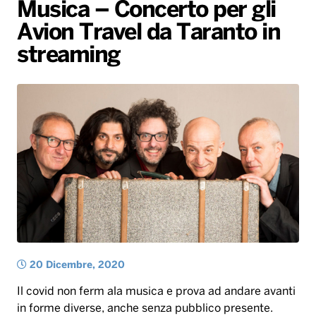
Gallery
Giochi&Concorsi
Locali
Playlist
Hit Dance
Musica – Concerto per gli
Avion Travel da Taranto in
Radio Norba News TV
PALATOUR
Musica e Spettacolo
Notiziario
Generale
streaming
Voce al Bari
Sport
Interviste
Novità
Battiti Live 2026
Radio Norba Consiglia
Oroscopo
Leggerissime
Speciale Astrabilia 2026
Gallery
20 Dicembre, 2020
Il covid non ferm ala musica e prova ad andare avanti
in forme diverse, anche senza pubblico presente.