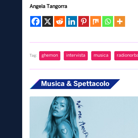
Angela Tangorra
ghemon
intervista
musica
radionorb
Tag:
Musica & Spettacolo