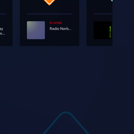
In onda
In onda
ay
Radio Norba Joy
Anna Oxa
Lonely Dancers
Cammina