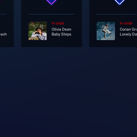
In onda
In onda
Olivia Dean
Conan Gr
each
Baby Steps