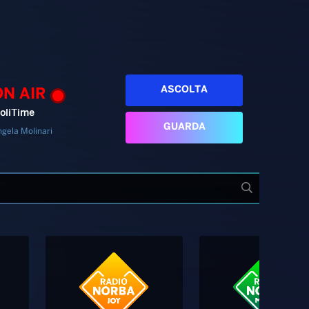
ASCOLTA
ON AIR
oliTime
GUARDA
gela Molinari