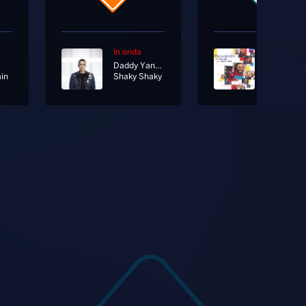
In onda
In onda
Daddy Yankee
Liza Minnel
in
Shaky Shaky