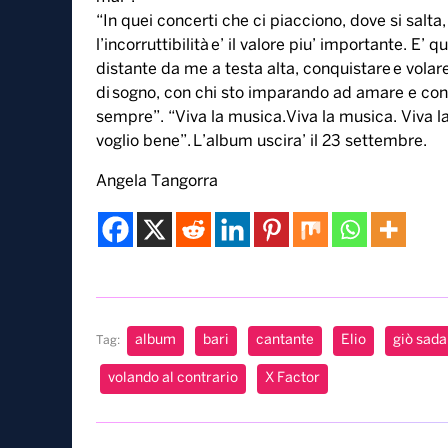
“In quei concerti che ci piacciono, dove si salta
l’incorruttibilità e’ il valore piu’ importante. E
distante da me a testa alta, conquistare e volare
di sogno, con chi sto imparando ad amare e con il 
sempre”. “Viva la musica.Viva la musica. Viva la
voglio bene”. L’album uscira’ il 23 settembre.
Angela Tangorra
album
bari
cantante
Elio
giò sada
Tag:
volando al contrario
X Factor