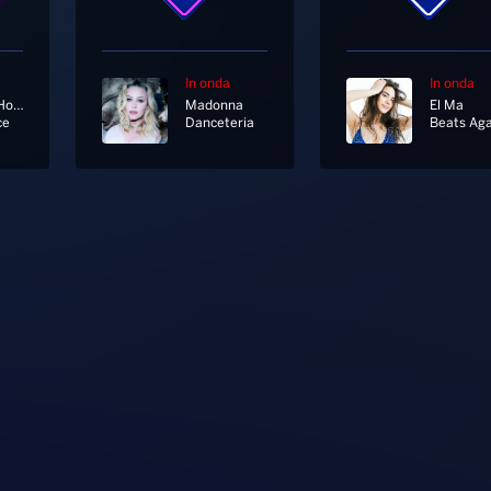
In onda
In onda
Whitney Houston
Madonna
El Ma
ce
Danceteria
Beats Aga