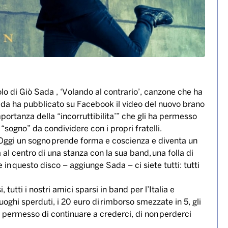
o di Giò Sada , ‘Volando al contrario’, canzone che ha
Sada ha pubblicato su Facebook il video del nuovo brano
portanza della “incorruttibilita’” che gli ha permesso
“sogno” da condividere con i propri fratelli.
. Oggi un sogno prende forma e coscienza e diventa un
 al centro di una stanza con la sua band, una folla di
in questo disco – aggiunge Sada – ci siete tutti: tutti
tutti i nostri amici sparsi in band per l’Italia e
oghi sperduti, i 20 euro di rimborso smezzate in 5, gli
a permesso di continuare a crederci, di non perderci