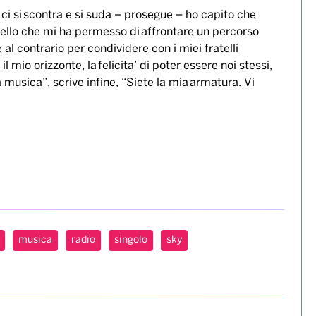
, ci si scontra e si suda – prosegue – ho capito che
’ quello che mi ha permesso di affrontare un percorso
 al contrario per condividere con i miei fratelli
mio orizzonte, la felicita’ di poter essere noi stessi,
 musica”, scrive infine, “Siete la mia armatura. Vi
musica
radio
singolo
sky