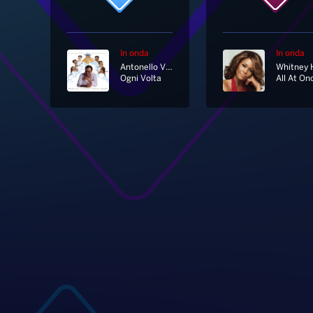
In onda
In onda
Antonello Venditti
Ogni Volta
All At On