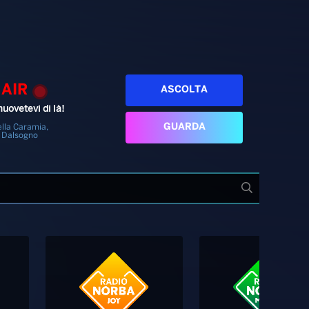
 AIR
ASCOLTA
uovetevi di là!
GUARDA
lla Caramia,
 Dalsogno