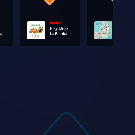
In onda
In onda
King Africa
ia
La Bomba