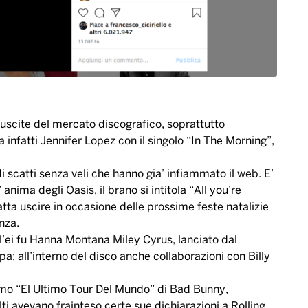
 uscite del mercato discografico, soprattutto
a infatti Jennifer Lopez con il singolo “In The Morning”,
i scatti senza veli che hanno gia’ infiammato il web. E’
nima degli Oasis, il brano si intitola “All you’re
atta uscire in occasione delle prossime feste natalizie
nza.
l’ei fu Hanna Montana Miley Cyrus, lanciato dal
a; all’interno del disco anche collaborazioni con Billy
ssimo “El Ultimo Tour Del Mundo” di Bad Bunny,
i avevano frainteso certe sue dichiarazioni a Rolling