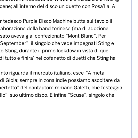
scene; all’interno del disco un duetto con Rosa’lia. A
r tedesco Purple Disco Machine butta sul tavolo il
llaborazione della band torinese (ma di adozione
ssato aveva gia’ confezionato “Mont Blanc”. Per
 “September”, il singolo che vede impegnati Sting e
 Sting, durante il primo lockdow in vista di quel
tutto e finira’ nel cofanetto di duetti che Sting ha
nto riguarda il mercato italiano, esce “A meta’
a di Gioia; sempre in zona indie possiamo ascoltare da
 perfetto” del cantautore romano Galeffi, che festeggia
llo”, suo ultimo disco. E infine “Scuse”, singolo che