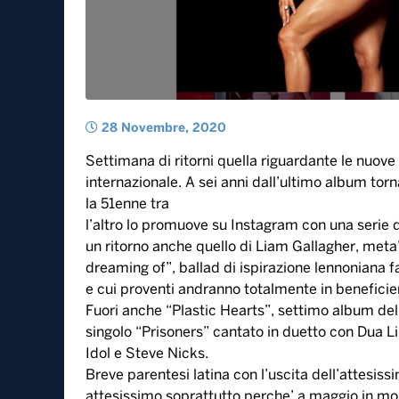
28 Novembre, 2020
Settimana di ritorni quella riguardante le nuove
internazionale. A sei anni dall’ultimo album torn
la 51enne tra
l’altro lo promuove su Instagram con una serie d
un ritorno anche quello di Liam Gallagher, meta’ a
dreaming of”, ballad di ispirazione lennoniana f
e cui proventi andranno totalmente in beneficie
Fuori anche “Plastic Hearts”, settimo album del
singolo “Prisoners” cantato in duetto con Dua Lip
Idol e Steve Nicks.
Breve parentesi latina con l’uscita dell’attesi
attesissimo soprattutto perche’ a maggio in molt