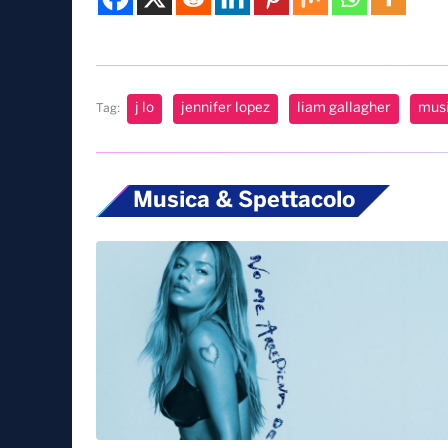
j lo
jennifer lopez
liam gallagher
mus
Tag:
Musica & Spettacolo