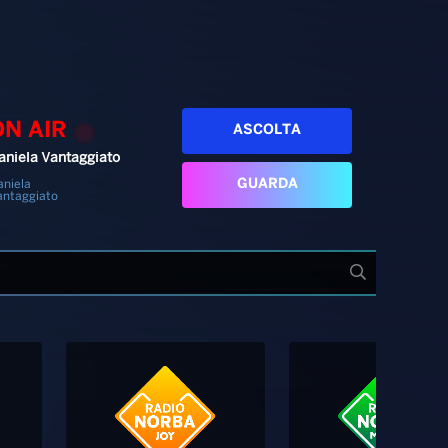
ON AIR
ASCOLTA
aniela Vantaggiato
GUARDA
aniela
antaggiato