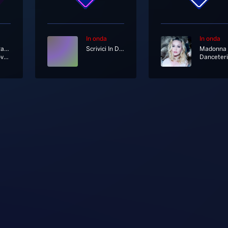
In onda
In onda
Aretha Franklin
Scrivici In Diretta Su Whatsapp Al 333 12 12 333
Madonna
Baby, I Love You
Danceter