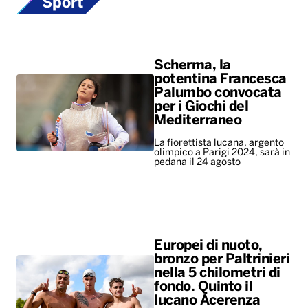
Sport
Scherma, la
potentina Francesca
Palumbo convocata
per i Giochi del
Mediterraneo
La fiorettista lucana, argento
olimpico a Parigi 2024, sarà in
pedana il 24 agosto
Europei di nuoto,
bronzo per Paltrinieri
nella 5 chilometri di
fondo. Quinto il
lucano Acerenza