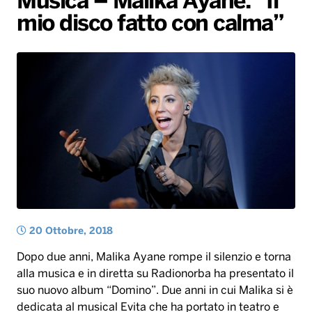
Musica – Malika Ayane: “Il
mio disco fatto con calma”
Radio Norba News TV
PALATOUR
Musica e Spettacolo
Notiziario
Generale
Voce al Bari
Sport
Interviste
Novità
Battiti Live 2026
Radio Norba Consiglia
Oroscopo
Leggerissime
Speciale Astrabilia 2026
Gallery
20 Ottobre, 2018
Dopo due anni, Malika Ayane rompe il silenzio e torna
alla musica e in diretta su Radionorba ha presentato il
suo nuovo album “Domino”. Due anni in cui Malika si è
dedicata al musical Evita che ha portato in teatro e