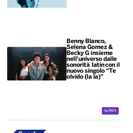
Benny Blanco,
Selena Gomez &
Becky G insieme
nell’universo dalle
sonorità latin con il
nuovo singolo “Te
olvido (la la)”
ALTRO