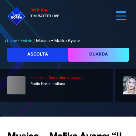
ON AIR
TIM BATTITI LIVE
Musica – Malika Ayane:...
Home
/
Notizie
/
Cerca
ASCOLTA
GUARDA
In onda
su Radio Norba Italiana
Home
Radio Norba Italiana
Radio
Notizie
Palinsesto
Pod&Play
Classifiche
Top News
Gallery
Giochi&Concorsi
Locali
Playlist
Hit Dance