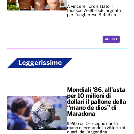
A vincere l’oro è stato il
tedesco Wellbrock, argento
per l’ungherese Betlehem
ALTRO
Leggerissime
Mondiali ’86, all’asta
per 10 milioni di
dollari il pallone della
“mano de dios” di
Maradona
Il Pibe de Oro segnò con la
mano decretando la vittoria ai
quarti dell'Argentina