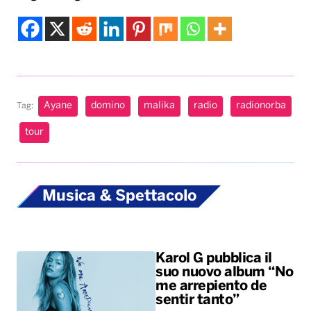
Ayane
domino
malika
radio
radionorba
Tag:
tour
Musica & Spettacolo
Karol G pubblica il
suo nuovo album “No
me arrepiento de
sentir tanto”