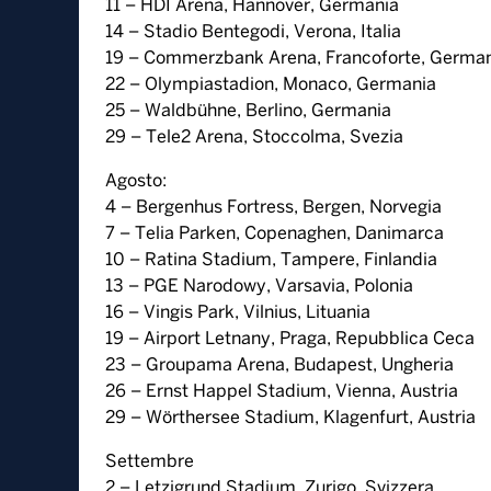
11 – HDI Arena, Hannover, Germania
14 – Stadio Bentegodi, Verona, Italia
19 – Commerzbank Arena, Francoforte, Germa
22 – Olympiastadion, Monaco, Germania
25 – Waldbühne, Berlino, Germania
29 – Tele2 Arena, Stoccolma, Svezia
Agosto:
4 – Bergenhus Fortress, Bergen, Norvegia
7 – Telia Parken, Copenaghen, Danimarca
10 – Ratina Stadium, Tampere, Finlandia
13 – PGE Narodowy, Varsavia, Polonia
16 – Vingis Park, Vilnius, Lituania
19 – Airport Letnany, Praga, Repubblica Ceca
23 – Groupama Arena, Budapest, Ungheria
26 – Ernst Happel Stadium, Vienna, Austria
29 – Wörthersee Stadium, Klagenfurt, Austria
Settembre
2 – Letzigrund Stadium, Zurigo, Svizzera