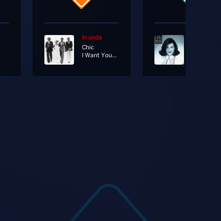
In onda
In onda
Chic
I Want Your Love
La Solitud