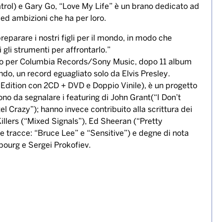
rol) e Gary Go, “Love My Life” è un brano dedicato ad
 ed ambizioni che ha per loro.
reparare i nostri figli per il mondo, in modo che
 gli strumenti per affrontarlo.”
sco per Columbia Records/Sony Music, dopo 11 album
ndo, un record eguagliato solo da Elvis Presley.
e Edition con 2CD + DVD e Doppio Vinile), è un progetto
ono da segnalare i featuring di John Grant(“I Don’t
 Crazy”); hanno invece contribuito alla scrittura dei
illers (“Mixed Signals”), Ed Sheeran (“Pretty
 tracce: “Bruce Lee” e “Sensitive”) e degne di nota
bourg e Sergei Prokofiev.