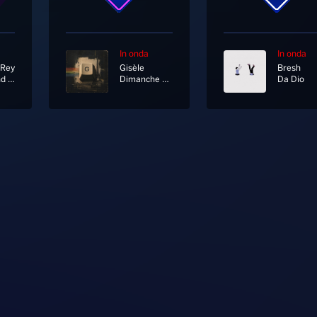
In onda
In onda
 Rey
Gisèle
Bresh
Young And Beautiful
Dimanche Midi Pile
Da Dio