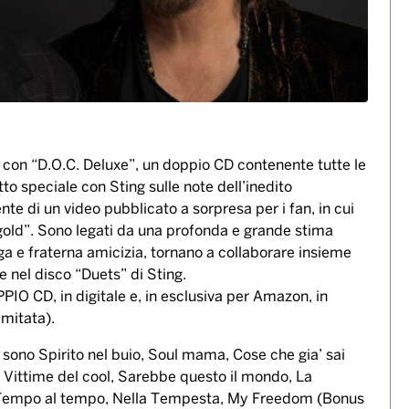
 con “D.O.C. Deluxe”, un doppio CD contenente tutte le
etto speciale con Sting sulle note dell’inedito
te di un video pubblicato a sorpresa per i fan, in cui
of gold”. Sono legati da una profonda e grande stima
unga e fraterna amicizia, tornano a collaborare insieme
 nel disco “Duets” di Sting.
PIO CD, in digitale e, in esclusiva per Amazon, in
imitata).
i sono Spirito nel buio, Soul mama, Cose che gia’ sai
 Vittime del cool, Sarebbe questo il mondo, La
 Tempo al tempo, Nella Tempesta, My Freedom (Bonus