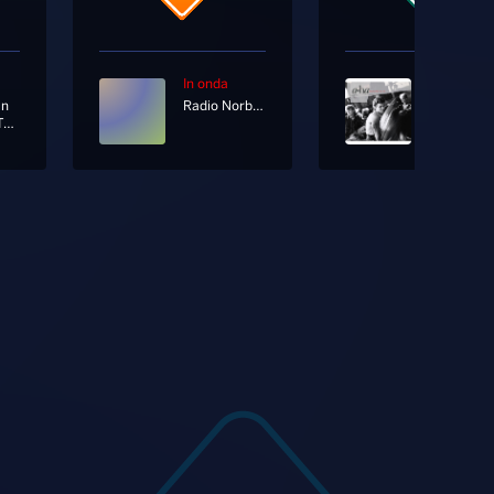
In onda
In onda
an
Radio Norba Joy
A-Ha
So Easy (To Fall In Love)
Take On 