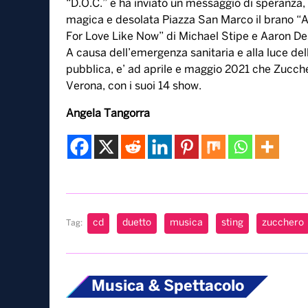
“D.O.C.” e ha inviato un messaggio di speranza,
magica e desolata Piazza San Marco il brano 
For Love Like Now” di Michael Stipe e Aaron Dess
A causa dell’emergenza sanitaria e alla luce dell
pubblica, e’ ad aprile e maggio 2021 che Zuccher
Verona, con i suoi 14 show.
Angela Tangorra
cd
duetto
musica
sting
zucchero
Tag:
Musica & Spettacolo