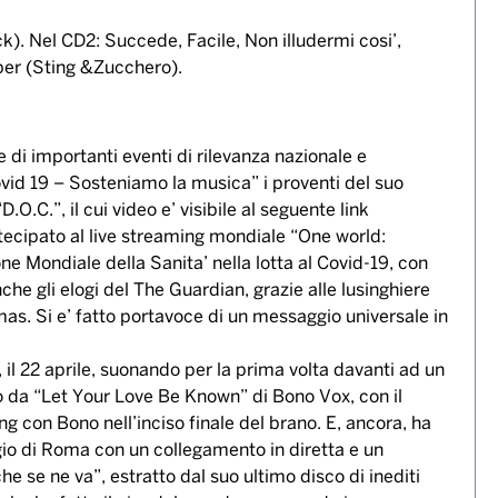
k). Nel CD2: Succede, Facile, Non illudermi cosi’,
er (Sting &Zucchero).
 di importanti eventi di rilevanza nazionale e
ovid 19 – Sosteniamo la musica” i proventi del suo
O.C.”, il cui video e’ visibile al seguente link
cipato al live streaming mondiale “One world:
e Mondiale della Sanita’ nella lotta al Covid-19, con
che gli elogi del The Guardian, grazie alle lusinghiere
s. Si e’ fatto portavoce di un messaggio universale in
 il 22 aprile, suonando per la prima volta davanti ad un
tto da “Let Your Love Be Known” di Bono Vox, con il
ing con Bono nell’inciso finale del brano. E, ancora, ha
io di Roma con un collegamento in diretta e un
e se ne va”, estratto dal suo ultimo disco di inediti