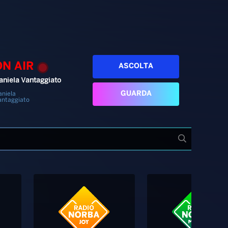
ON AIR
ASCOLTA
aniela Vantaggiato
GUARDA
aniela
antaggiato