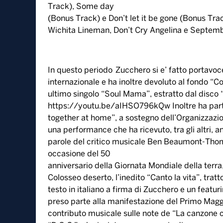
Track), Some day
(Bonus Track) e Don’t let it be gone (Bonus Trac
Wichita Lineman, Don’t Cry Angelina e Septemb
In questo periodo Zucchero si e’ fatto portavoce
internazionale e ha inoltre devoluto al fondo “C
ultimo singolo “Soul Mama”, estratto dal disco “D.
https://youtu.be/aIHSO796kQw Inoltre ha parte
together at home”, a sostegno dell’Organizzazion
una performance che ha ricevuto, tra gli altri, an
parole del critico musicale Ben Beaumont-Thoma
occasione del 50
anniversario della Giornata Mondiale della terra,
Colosseo deserto, l’inedito “Canto la vita”, tra
testo in italiano a firma di Zucchero e un featur
preso parte alla manifestazione del Primo Magg
contributo musicale sulle note de “La canzone ch