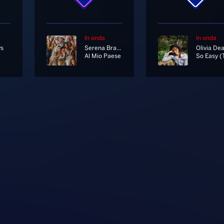
In onda
In onda
ys
Serena Brancale, Levante, Delia
Olivia De
Al Mio Paese