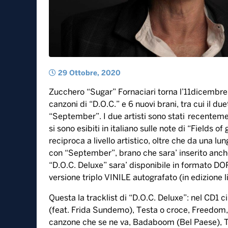
29 Ottobre, 2020
Zucchero “Sugar” Fornaciari torna l’11dicembre
canzoni di “D.O.C.” e 6 nuovi brani, tra cui il du
“September”. I due artisti sono stati recentemen
si sono esibiti in italiano sulle note di “Fields 
reciproca a livello artistico, oltre che da una l
con “September”, brano che sara’ inserito anche
“D.O.C. Deluxe” sara’ disponibile in formato DOP
versione triplo VINILE autografato (in edizione l
Questa la tracklist di “D.O.C. Deluxe”: nel CD1 c
(feat. Frida Sundemo), Testa o croce, Freedom,
canzone che se ne va, Badaboom (Bel Paese),