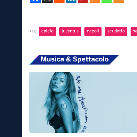
calcio
juventus
napoli
scudetto
se
Tag:
Musica & Spettacolo