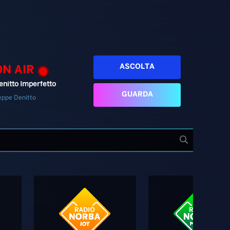
ASCOLTA
ON AIR
enitto Imperfetto
GUARDA
eppe Denitto