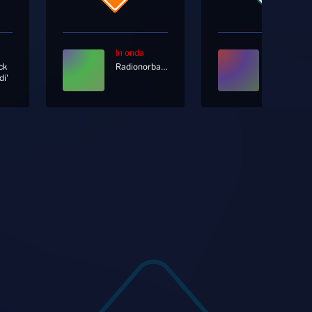
In onda
In onda
ck
Radionorba News
di'