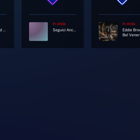
In onda
In onda
Fleetwood Mac
Seguici Anche In Diretta Tv Al Canale 11 E 730 Di Sky
Eddie Bro
Bel Vener