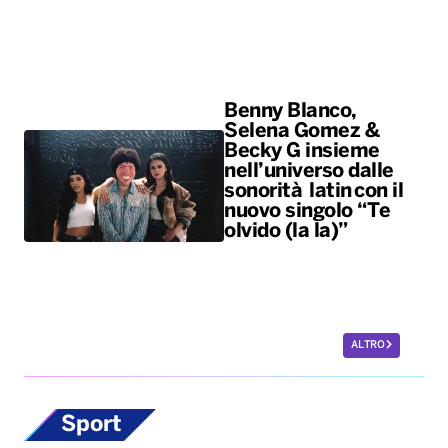
Benny Blanco,
Selena Gomez &
Becky G insieme
nell’universo dalle
sonorità latin con il
nuovo singolo “Te
olvido (la la)”
ALTRO
Sport