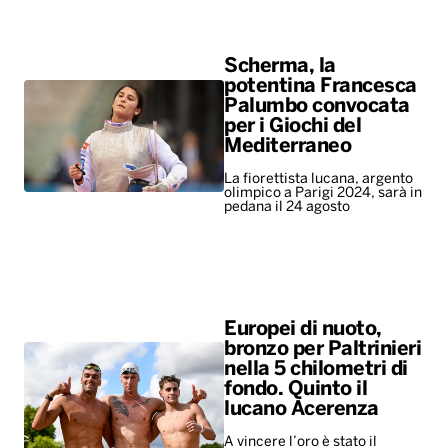
Scherma, la
potentina Francesca
Palumbo convocata
per i Giochi del
Mediterraneo
La fiorettista lucana, argento
olimpico a Parigi 2024, sarà in
pedana il 24 agosto
Europei di nuoto,
bronzo per Paltrinieri
nella 5 chilometri di
fondo. Quinto il
lucano Acerenza
A vincere l’oro è stato il