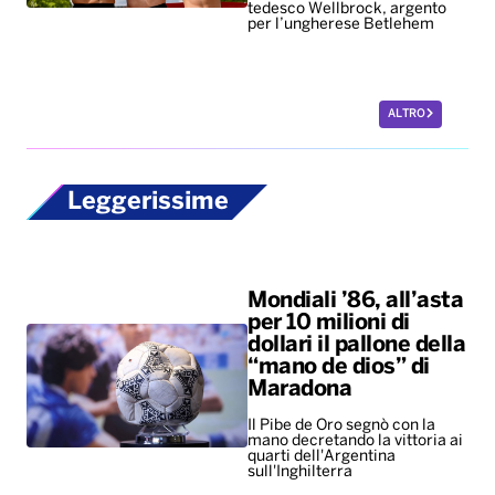
tedesco Wellbrock, argento
per l’ungherese Betlehem
ALTRO
Leggerissime
Mondiali ’86, all’asta
per 10 milioni di
dollari il pallone della
“mano de dios” di
Maradona
Il Pibe de Oro segnò con la
mano decretando la vittoria ai
quarti dell'Argentina
sull'Inghilterra