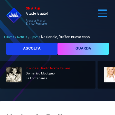
ON AIR
A tutte le auto!
Alessia Marty,
Enrico Fornaro
Nazionale, Buffon nuovo capo...
Home
/
Notizie
/
Sport
/
Cerca
ASCOLTA
GUARDA
In onda
su Radio Norba Italiana
Home
Domenico Modugno
La Lontananza
Radio
Notizie
Palinsesto
Pod&Play
Classifiche
Top News