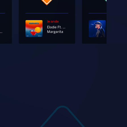
In onda
In onda
Elodie Ft. Marracash
uona Domenica
Margarita
Titanic