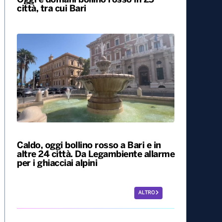
Oggi e domani bollino rosso in 25
città, tra cui Bari
Caldo, oggi bollino rosso a Bari e in
altre 24 città. Da Legambiente allarme
per i ghiacciai alpini
ALTRO