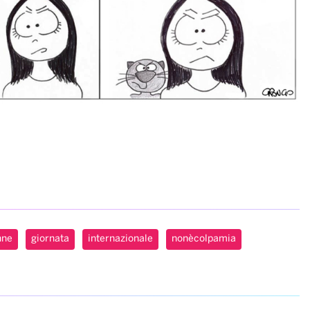
nne
giornata
internazionale
nonècolpamia