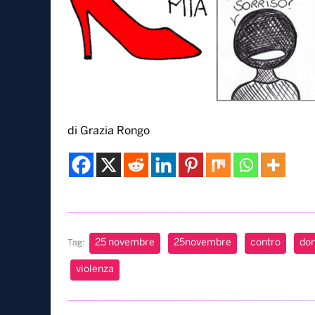
di Grazia Rongo
25 novembre
25novembre
contro
do
Tag:
violenza