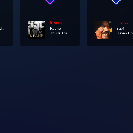
In onda
In onda
Ellie Goulding
Keane
Sayf
Love Me Like You Do
This Is The Last Time
B