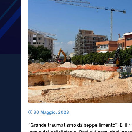
Operai morti nel cantiere
“Trauma da seppellimento
cittadino a Conversano