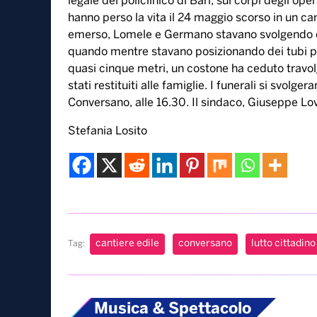
30 Maggio, 2023
“Grande traumatismo da seppellimento”. E’ il risu
legale del policlinico di Bari, sui corpi degli 
hanno perso la vita il 24 maggio scorso in un c
emerso, Lomele e Germano stavano svolgendo del
quando mentre stavano posizionando dei tubi pe
quasi cinque metri, un costone ha ceduto travolge
stati restituiti alle famiglie. I funerali si svolg
Conversano, alle 16.30. Il sindaco, Giuseppe Lov