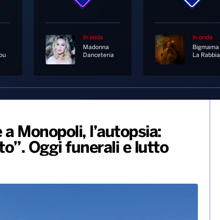
In onda
In onda
Madonna
Bigmama
ou
Danceteria