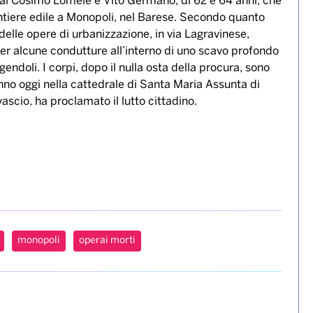
ltato dell’autopsia svolta all’istituto di medicina
operai Cosimo Lomele e Vito Germano, di 62 e 64 anni, che
antiere edile a Monopoli, nel Barese. Secondo quanto
le opere di urbanizzazione, in via Lagravinese,
r alcune condutture all’interno di uno scavo profondo
ndoli. I corpi, dopo il nulla osta della procura, sono
eranno oggi nella cattedrale di Santa Maria Assunta di
ascio, ha proclamato il lutto cittadino.