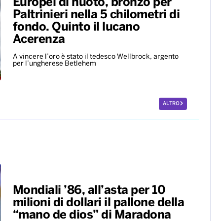
Scherma, la potentina
Francesca Palumbo convocata
per i Giochi del Mediterraneo
La fiorettista lucana, argento olimpico a Parigi 2024,
sarà in pedana il 24 agosto
Europei di nuoto, bronzo per
Paltrinieri nella 5 chilometri di
fondo. Quinto il lucano
Acerenza
A vincere l’oro è stato il tedesco Wellbrock, argento
per l’ungherese Betlehem