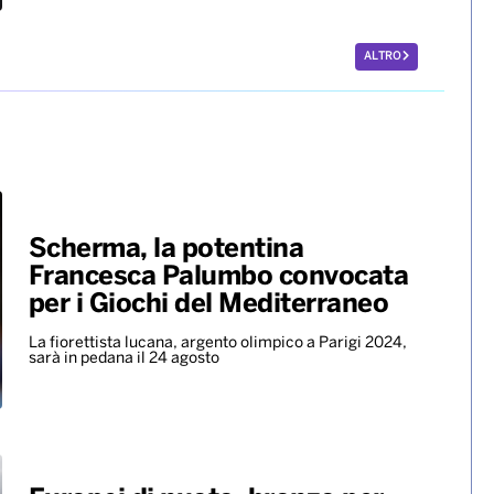
Benny Blanco, Selena Gomez &
Becky G insieme nell’universo
dalle sonorità latin con il nuovo
singolo “Te olvido (la la)”
ALTRO