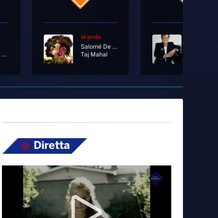
In onda
In onda
Salomé De Bahia
Elton John
La Rabbia Non Ti Basta
Taj Mahal
Blue Eyes