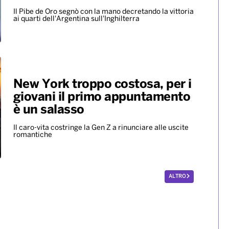
ALTRO
Mondiali ’86, all’asta per 10
milioni di dollari il pallone della
“mano de dios” di Maradona
Il Pibe de Oro segnò con la mano decretando la vittoria
ai quarti dell'Argentina sull'Inghilterra
New York troppo costosa, per i