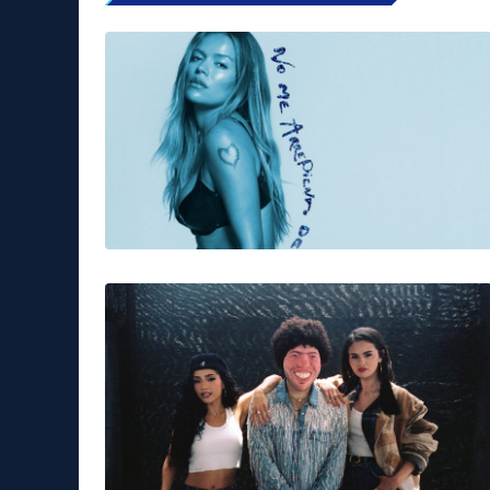
Stefania Losito
cantiere edile
conversano
lutto cittadino
Tag:
Musica & Spettacolo