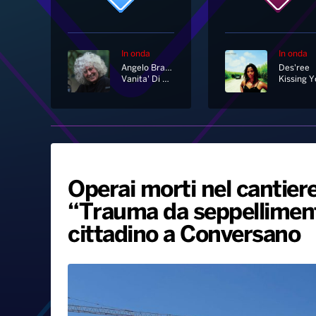
In onda
In onda
Angelo Branduardi
Des'ree
Vanita' Di Vanita' [Corale]
Kissing Y