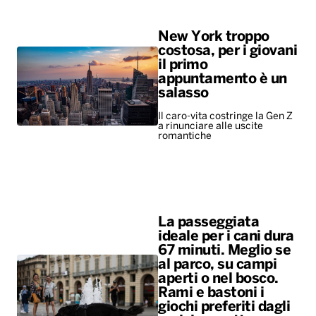
New York troppo
costosa, per i giovani
il primo
appuntamento è un
salasso
Il caro-vita costringe la Gen Z
a rinunciare alle uscite
romantiche
La passeggiata
ideale per i cani dura
67 minuti. Meglio se
al parco, su campi
aperti o nel bosco.
Rami e bastoni i
giochi preferiti dagli