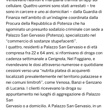
Vendevano hashish e marijuana tramite un’app sul
cellulare. Quattro uomini sono stati arrestati – tre
sono in carcere e uno ai domiciliari – dalla Guardia di
Finanza nell’ambito di un’indagine coordinata dalla
Procura della Repubblica di Potenza che ha
sgominato un presunto sodalizio criminale con sede a
Palazzo San Gervasio (Potenza), specializzato nel
“commercio di sostanze stupefacenti”.
I quattro, residenti a Palazzo San Gervasio e di età
compresa fra 22 e 64 anni, si rifornivano di droga con
cadenza settimanale a Cerignola, Nel Foggiano, e
rivendevano le dosi attraverso numerose e quotidiane
cessioni verso una “nutrita platea di acquirenti
localizzati prevalentemente nel territorio palazzese e
nei comuni limitrofi”, come Venosa, Banzi e Genzano
di Lucania. I clienti ricevevano la droga su
appuntamento nei luoghi di aggregazione di Palazzo
San
Gervasio o a domicilio. A Palazzo San Gervasio, in un