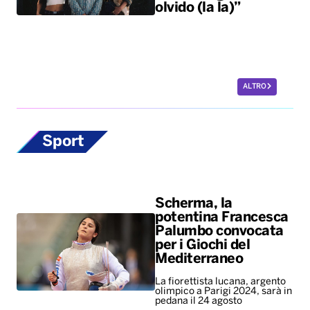
olvido (la la)”
ALTRO
Sport
Scherma, la
potentina Francesca
Palumbo convocata
per i Giochi del
Mediterraneo
La fiorettista lucana, argento
olimpico a Parigi 2024, sarà in
pedana il 24 agosto