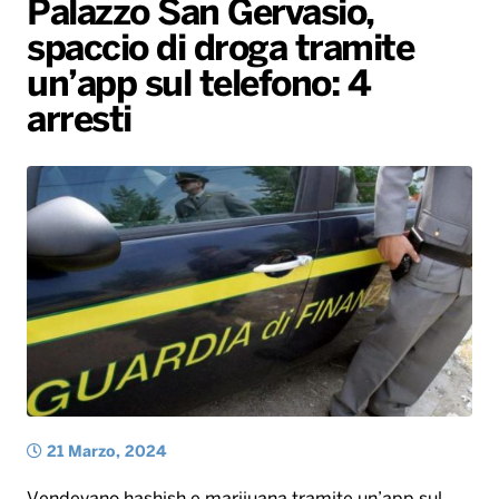
Palazzo San Gervasio,
Gallery
Giochi&Concorsi
Locali
Playlist
Hit Dance
spaccio di droga tramite
Radio Norba News TV
PALATOUR
Musica e Spettacolo
Notiziario
Generale
un’app sul telefono: 4
Voce al Bari
Sport
Interviste
Novità
arresti
Battiti Live 2026
Radio Norba Consiglia
Oroscopo
Leggerissime
Speciale Astrabilia 2026
Gallery
21 Marzo, 2024