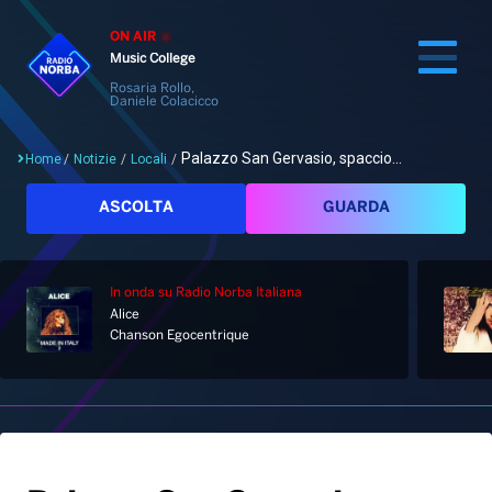
ON AIR
Music College
Rosaria Rollo,
Daniele Colacicco
Palazzo San Gervasio, spaccio...
Home
/
Notizie
/
Locali
/
Cerca
ASCOLTA
GUARDA
In onda
su Radio Norba Italiana
Home
Alice
Chanson Egocentrique
Radio
Notizie
Palinsesto
Pod&Play
Classifiche
Top News